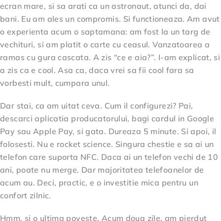
ecran mare, si sa arati ca un astronaut, atunci da, dai
bani. Eu am ales un compromis. Si functioneaza. Am avut
o experienta acum o saptamana: am fost la un targ de
vechituri, si am platit o carte cu ceasul. Vanzatoarea a
ramas cu gura cascata. A zis “ce e aia?”. I-am explicat, si
a zis ca e cool. Asa ca, daca vrei sa fii cool fara sa
vorbesti mult, cumpara unul.
Dar stai, ca am uitat ceva. Cum il configurezi? Pai,
descarci aplicatia producatorului, bagi cardul in Google
Pay sau Apple Pay, si gata. Dureaza 5 minute. Si apoi, il
folosesti. Nu e rocket science. Singura chestie e sa ai un
telefon care suporta NFC. Daca ai un telefon vechi de 10
ani, poate nu merge. Dar majoritatea telefoanelor de
acum au. Deci, practic, e o investitie mica pentru un
confort zilnic.
Hmm, si o ultima poveste. Acum doua zile, am pierdut