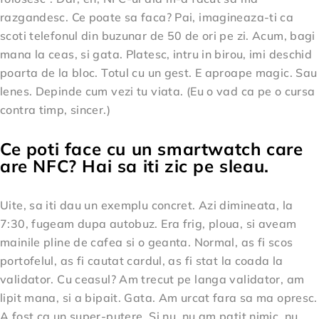
razgandesc. Ce poate sa faca? Pai, imagineaza-ti ca
scoti telefonul din buzunar de 50 de ori pe zi. Acum, bagi
mana la ceas, si gata. Platesc, intru in birou, imi deschid
poarta de la bloc. Totul cu un gest. E aproape magic. Sau
lenes. Depinde cum vezi tu viata. (Eu o vad ca pe o cursa
contra timp, sincer.)
Ce poti face cu un smartwatch care
are NFC? Hai sa iti zic pe sleau.
Uite, sa iti dau un exemplu concret. Azi dimineata, la
7:30, fugeam dupa autobuz. Era frig, ploua, si aveam
mainile pline de cafea si o geanta. Normal, as fi scos
portofelul, as fi cautat cardul, as fi stat la coada la
validator. Cu ceasul? Am trecut pe langa validator, am
lipit mana, si a bipait. Gata. Am urcat fara sa ma opresc.
A fost ca un super-putere. Si nu, nu am patit nimic, nu