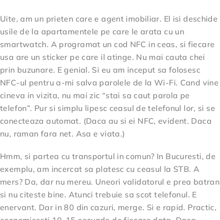
Uite, am un prieten care e agent imobiliar. El isi deschide
usile de la apartamentele pe care le arata cu un
smartwatch. A programat un cod NFC in ceas, si fiecare
usa are un sticker pe care il atinge. Nu mai cauta chei
prin buzunare. E genial. Si eu am inceput sa folosesc
NFC-ul pentru a-mi salva parolele de la Wi-Fi. Cand vine
cineva in vizita, nu mai zic “stai sa caut parola pe
telefon”. Pur si simplu lipesc ceasul de telefonul lor, si se
conecteaza automat. (Daca au si ei NFC, evident. Daca
nu, raman fara net. Asa e viata.)
Hmm, si partea cu transportul in comun? In Bucuresti, de
exemplu, am incercat sa platesc cu ceasul la STB. A
mers? Da, dar nu mereu. Uneori validatorul e prea batran
si nu citeste bine. Atunci trebuie sa scot telefonul. E
enervant. Dar in 80 din cazuri, merge. Si e rapid. Practic,