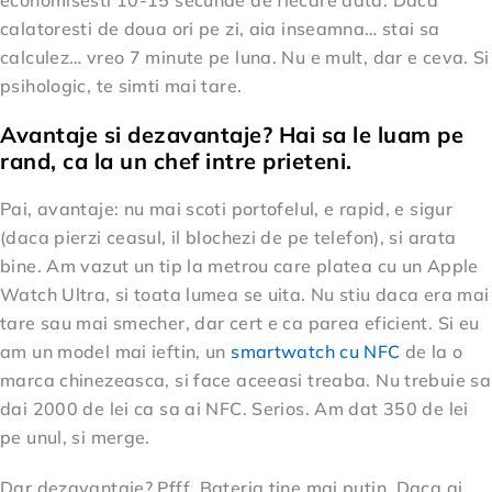
economisesti 10-15 secunde de fiecare data. Daca
calatoresti de doua ori pe zi, aia inseamna… stai sa
calculez… vreo 7 minute pe luna. Nu e mult, dar e ceva. Si
psihologic, te simti mai tare.
Avantaje si dezavantaje? Hai sa le luam pe
rand, ca la un chef intre prieteni.
Pai, avantaje: nu mai scoti portofelul, e rapid, e sigur
(daca pierzi ceasul, il blochezi de pe telefon), si arata
bine. Am vazut un tip la metrou care platea cu un Apple
Watch Ultra, si toata lumea se uita. Nu stiu daca era mai
tare sau mai smecher, dar cert e ca parea eficient. Si eu
am un model mai ieftin, un
smartwatch cu NFC
de la o
marca chinezeasca, si face aceeasi treaba. Nu trebuie sa
dai 2000 de lei ca sa ai NFC. Serios. Am dat 350 de lei
pe unul, si merge.
Dar dezavantaje? Pfff. Bateria tine mai putin. Daca ai