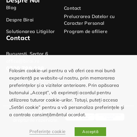
Despre Noi
Blog
Contact
Prelucrarea Datelor cu
Despre Birai
Caracter Personal
Solutionarea Litigiilor
Program de afiliere
Contact
Bucuresti, Sector 6
office@birai.ro
0730.799.098
Folosim cookie-uri pentru a vă oferi cea mai bună
experiență pe website-ul nostru, prin memorarea
preferințelor și a vizitelor anterioare. Prin apăsarea
butonului „Accept”, vă exprimați acordul pentru
utilizarea tuturor cookie-urilor. Totuși, puteți accesa
„Setări cookie” pentru a vă personaliza preferințele și
© Birai. Toate
a controla consimțământul acordat.
drepturile rezervate.
Preferințe cookie
Acceptă