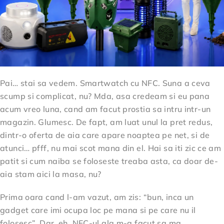
Pai… stai sa vedem. Smartwatch cu NFC. Suna a ceva
scump si complicat, nu? Mda, asa credeam si eu pana
acum vreo luna, cand am facut prostia sa intru intr-un
magazin. Glumesc. De fapt, am luat unul la pret redus,
dintr-o oferta de aia care apare noaptea pe net, si de
atunci… pfff, nu mai scot mana din el. Hai sa iti zic ce am
patit si cum naiba se foloseste treaba asta, ca doar de-
aia stam aici la masa, nu?
Prima oara cand l-am vazut, am zis: “bun, inca un
gadget care imi ocupa loc pe mana si pe care nu il
folosesc”. Dar, eh, NFC-ul ala m-a facut sa ma