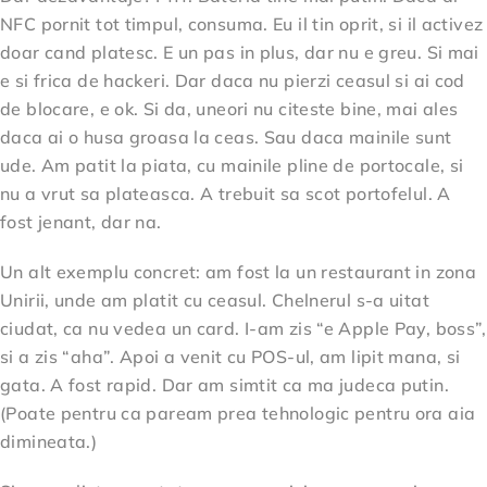
NFC pornit tot timpul, consuma. Eu il tin oprit, si il activez
doar cand platesc. E un pas in plus, dar nu e greu. Si mai
e si frica de hackeri. Dar daca nu pierzi ceasul si ai cod
de blocare, e ok. Si da, uneori nu citeste bine, mai ales
daca ai o husa groasa la ceas. Sau daca mainile sunt
ude. Am patit la piata, cu mainile pline de portocale, si
nu a vrut sa plateasca. A trebuit sa scot portofelul. A
fost jenant, dar na.
Un alt exemplu concret: am fost la un restaurant in zona
Unirii, unde am platit cu ceasul. Chelnerul s-a uitat
ciudat, ca nu vedea un card. I-am zis “e Apple Pay, boss”,
si a zis “aha”. Apoi a venit cu POS-ul, am lipit mana, si
gata. A fost rapid. Dar am simtit ca ma judeca putin.
(Poate pentru ca paream prea tehnologic pentru ora aia
dimineata.)