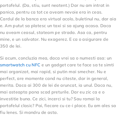
portofelul. (Da, stiu, sunt neatent.) Dar nu am intrat in
panica, pentru ca tot ce aveam nevoie era in ceas.
Cardul de la banca era virtual acolo, buletinul nu, dar aia
e. Am putut sa platesc un taxi si sa ajung acasa. Daca
nu aveam ceasul, stateam pe strada. Asa ca, pentru
mine, e un salvator. Nu exagerez. E ca o asigurare de
350 de lei.
Si acum, concluzia mea, daca vrei sa o numesti asa: un
smartwatch cu NFC
e un gadget care te face sa te simti
mai organizat, mai rapid, si putin mai smecher. Nu e
perfect, are momente cand nu citeste, dar in general,
merita. Daca ai 300 de lei de aruncat, ia unul. Daca nu,
mai asteapta pana scad preturile. Dar eu zic ca e o
investitie buna. Ce zici, incerci si tu? Sau ramai la
portofelul clasic? Pai, fiecare cu ce-i place. Eu am ales sa
fiu lenes. Si mandru de asta.