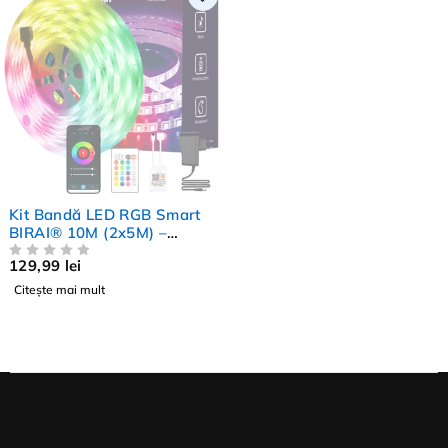
STOC EPUIZAT
Kit Bandă LED RGB Smart
BIRAI® 10M (2x5M) –
Control WiFi & Bluetooth,
129,99
lei
Aplicație Mobilă,
EVALUAT LA
DIN 5
Telecomandă, IP68
Citește mai mult
Impermeabil, Sincronizare
Muzică, Reglare Intensitate,
Control Vocal