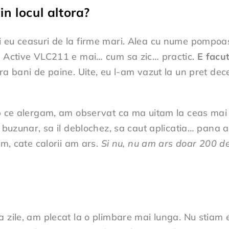
n locul altora?
i eu ceasuri de la firme mari. Alea cu nume pompoas
e. Active VLC211 e mai… cum sa zic… practic.
E facut
ara bani de paine. Uite, eu l-am vazut la un pret de
mp ce alergam, am observat ca ma uitam la ceas mai 
in buzunar, sa il deblochez, sa caut aplicatia… pan
am, cate calorii am ars.
Si nu, nu am ars doar 200 de 
a zile, am plecat la o plimbare mai lunga. Nu stiam