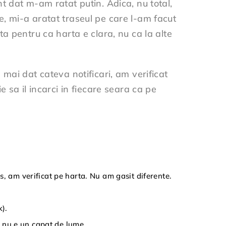
t dat m-am ratat putin. Adica, nu total,
, mi-a aratat traseul pe care l-am facut
ta pentru ca harta e clara, nu ca la alte
mai dat cateva notificari, am verificat
 sa il incarci in fiecare seara ca pe
s, am verificat pe harta. Nu am gasit diferente.
k).
 nu e un capat de lume.