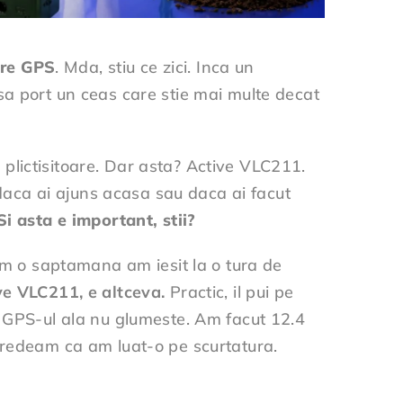
are GPS
. Mda, stiu ce zici. Inca un
sa port un ceas care stie mai multe decat
plictisitoare. Dar asta? Active VLC211.
 daca ai ajuns acasa sau daca ai facut
Si asta e important, stii?
cum o saptamana am iesit la o tura de
ve VLC211, e altceva.
Practic, il pui pe
. GPS-ul ala nu glumeste. Am facut 12.4
 credeam ca am luat-o pe scurtatura.