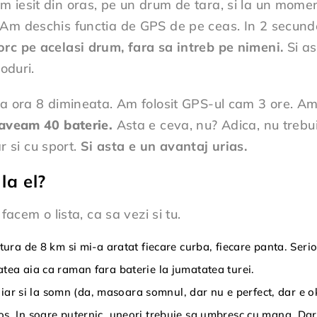
 iesit din oras, pe un drum de tara, si la un momen
 Am deschis functia de GPS de pe ceas. In 2 secunde
orc pe acelasi drum, fara sa intreb pe nimeni.
Si as
oduri.
la ora 8 dimineata. Am folosit GPS-ul cam 3 ore. Am 
 aveam 40 baterie.
Asta e ceva, nu? Adica, nu trebuie
ar si cu sport.
Si asta e un avantaj urias.
la el?
facem o lista, ca sa vezi si tu.
tura de 8 km si mi-a aratat fiecare curba, fiecare panta. Serio
tea aia ca raman fara baterie la jumatatea turei.
chiar si la somn (da, masoara somnul, dar nu e perfect, dar e o
os. In soare puternic, uneori trebuie sa umbresc cu mana. Dar