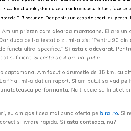
a zic… functionala, dar nu cea mai frumoasa. Totusi, face ce 
 intarzie 2-3 secunde. Dar pentru un ceas de sport, nu pentru 
.
Am un prieten care alearga maratoane. El are un c
ar dupa ce l-a testat o zi, mi-a zis: “Pentru 90 din 
 functii ultra-specifice.”
Si asta e adevarat.
Pentru
at suficient.
Si costa de 4 ori mai putin.
 o saptamana. Am facut o drumetie de 15 km, cu dif
l. La final, mi-a dat un raport. Si am putut sa vad p
mbunatateasca performanta.
Nu trebuie sa fii atlet p
eri, eu am gasit cea mai buna oferta pe
birai.ro
. Si 
orect si livrare rapida.
Si asta conteaza, nu?