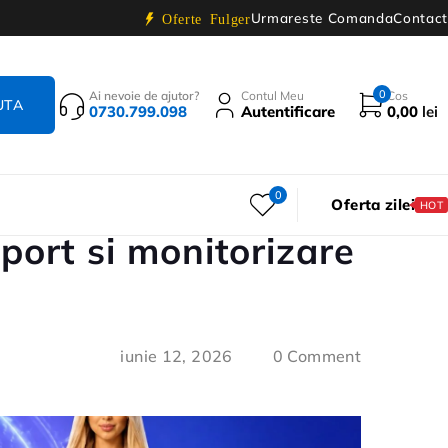
Urmareste Comanda
Contact
Oferte Fulger
0
Ai nevoie de ajutor?
Contul Meu
Cos
0730.799.098
Autentificare
0,00
lei
0
Oferta zilei
HOT
port si monitorizare
iunie 12, 2026
0 Comment