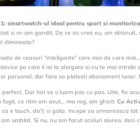
1: smartwatch-ul ideal pentru sport si monitoriz
tat si m-am gandit. De ce as vrea eu, om obisnuit, 
zi dimineata?
ada de ceasuri “inteligente” care mai de care mai… 
evice pe care il iei la alergare si nu te mai intrebi
nor personal, dar fara sa platesti abonament lunar.
e perfect. Dar hai sa o luam pas cu pas. Uite, fix a
 fugit, ce ritm am avut… ma rog, am ghicit.
Cu Acti
 ca e touch, da?) si gata. Incepe sa urmareasca tot
am umblat. Si nu, nu am facut ocoluri aiurea, desi