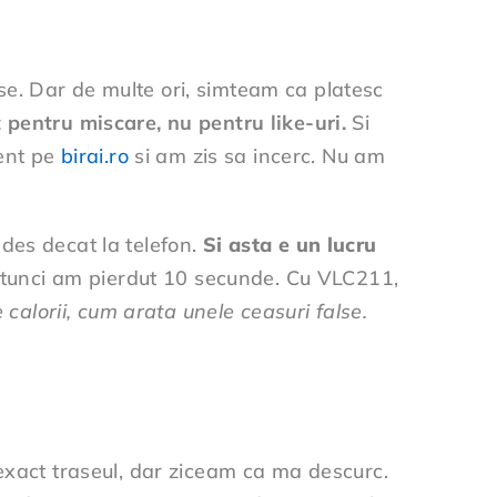
e. Dar de multe ori, simteam ca platesc
 pentru miscare, nu pentru like-uri.
Si
cent pe
birai.ro
si am zis sa incerc. Nu am
des decat la telefon.
Si asta e un lucru
a atunci am pierdut 10 secunde. Cu VLC211,
calorii, cum arata unele ceasuri false.
 exact traseul, dar ziceam ca ma descurc.