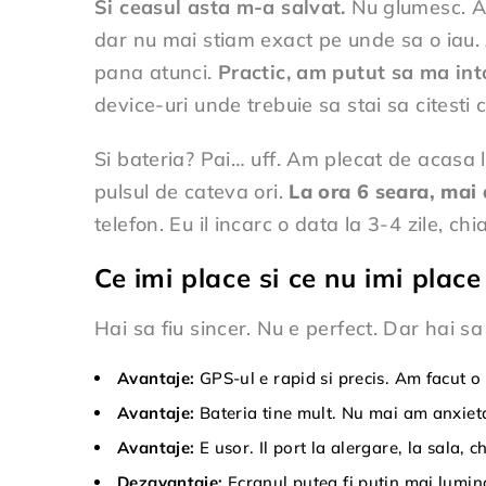
Si ceasul asta m-a salvat.
Nu glumesc. Am
dar nu mai stiam exact pe unde sa o iau.
pana atunci.
Practic, am putut sa ma int
device-uri unde trebuie sa stai sa citesti c
Si bateria? Pai… uff. Am plecat de acasa 
pulsul de cateva ori.
La ora 6 seara, mai
telefon. Eu il incarc o data la 3-4 zile, chi
Ce imi place si ce nu imi place 
Hai sa fiu sincer. Nu e perfect. Dar hai sa 
Avantaje:
GPS-ul e rapid si precis. Am facut o 
Avantaje:
Bateria tine mult. Nu mai am anxieta
Avantaje:
E usor. Il port la alergare, la sala, 
Dezavantaje:
Ecranul putea fi putin mai lumin