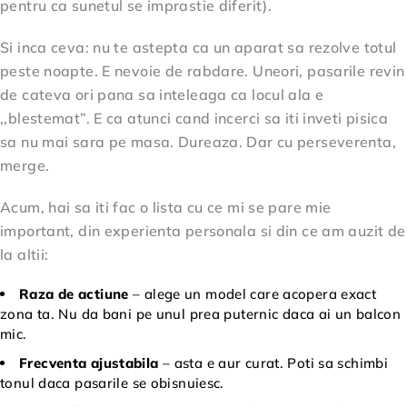
pentru ca sunetul se imprastie diferit).
Si inca ceva: nu te astepta ca un aparat sa rezolve totul
peste noapte. E nevoie de rabdare. Uneori, pasarile revin
de cateva ori pana sa inteleaga ca locul ala e
,,blestemat”. E ca atunci cand incerci sa iti inveti pisica
sa nu mai sara pe masa. Dureaza. Dar cu perseverenta,
merge.
Acum, hai sa iti fac o lista cu ce mi se pare mie
important, din experienta personala si din ce am auzit de
la altii:
Raza de actiune
– alege un model care acopera exact
zona ta. Nu da bani pe unul prea puternic daca ai un balcon
mic.
Frecventa ajustabila
– asta e aur curat. Poti sa schimbi
tonul daca pasarile se obisnuiesc.