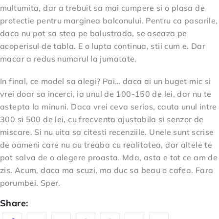
multumita, dar a trebuit sa mai cumpere si o plasa de
protectie pentru marginea balconului. Pentru ca pasarile,
daca nu pot sa stea pe balustrada, se aseaza pe
acoperisul de tabla. E o lupta continua, stii cum e. Dar
macar a redus numarul la jumatate.
In final, ce model sa alegi? Pai… daca ai un buget mic si
vrei doar sa incerci, ia unul de 100-150 de lei, dar nu te
astepta la minuni. Daca vrei ceva serios, cauta unul intre
300 si 500 de lei, cu frecventa ajustabila si senzor de
miscare. Si nu uita sa citesti recenziile. Unele sunt scrise
de oameni care nu au treaba cu realitatea, dar altele te
pot salva de o alegere proasta. Mda, asta e tot ce am de
zis. Acum, daca ma scuzi, ma duc sa beau o cafea. Fara
porumbei. Sper.
Share: