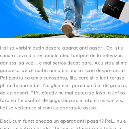
Hai sa vorbim putin despre aparat anti pasari. Da, stiu,
suna a ceva din reclamele alea tampite de la televizor,
dar stai sa vezi… e mai serios decat pare. Acu stau si ma
gandesc, de ce naiba am ajuns eu sa scriu despre asta?
Pai pentru ca am o cunostinta, Ilie, care si-a luat terasa
plina de porumbei. Nu glumesc, parea un film de groaza,
da cu pasari. Pfff, efectiv nu mai putea sa iasa la cafea
fara sa fie asaltat de gugustiucuri. Si atunci mi-am zis,
hai sa vedem ce si cum cu aparatele astea.
Deci, cum functioneaza un aparat anti pasari? Pai… nu e
chiar racheta spatiala, stii cum e. Majoritatea folosesc