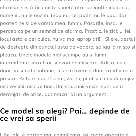
ultrasunete. Adica niste sunete atat de inalte incat noi,
oamenii, nu le auzim. (Sau eu, cel putin, nu le aud, dar
poate tine si de varsta mea, hmm). Pasarile, insa, le
percep ca pe un semnal de alarma. Practic, le zici: ,,Hei,
locul asta e periculos, nu va mai apropiati!”. Si ele, destul
de destepte din punctul asta de vedere, se iau la misto si
pleaca. Unele modele mai scumpe au si lumini
intermitente sau chiar senzori de miscare. Adica, nu e
doar un sunet continuu, ci se activeaza doar cand vine o
pasare. Asta e mai eficient, zic eu, pentru ca nu deranjezi
nici vecinii, nici pe tine. Da, stiu, unii vecini sunt deja
deranjati de orice, dar macar ai un argument.
Ce model sa alegi? Pai… depinde de
ce vrei sa sperii
Uite, aici e partea mai complicata. Nu toate aparatele