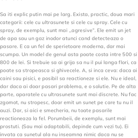
Sa iti explic putin mai pe larg. Exista, practic, doua mari
categorii: cele cu ultrasunete si cele cu spray. Cele cu
spray, de exemplu, sunt mai ,,agresive”. Ele emit un jet
de apa sau un gaz inodor atunci cand detecteaza o
pasare. E ca un fel de sperietoare moderna, dar mai
scumpa. Un model de genul asta poate costa intre 500 si
800 de lei. Si trebuie sa ai grija sa nu il pui langa flori, ca
poate sa stropeasca si ghivecele. A, si inca ceva: daca ai
caini sau pisici, e posibil sa reactioneze si ele. Nu e ideal,
dar daca ai doar pasari problema, e o solutie. Pe de alta
parte, aparatele cu ultrasunete sunt mai discrete. Nu fac
zgomot, nu stropesc, doar emit un sunet pe care tu nu il
auzi. Dar, si aici e smecheria, nu toate pasarile
reactioneaza la fel. Porumbeii, de exemplu, sunt mai
prostuti. (Sau mai adaptabili, depinde cum vezi tu). Ei
invata ca sunetul ala nu inseamna nimic daca nu se