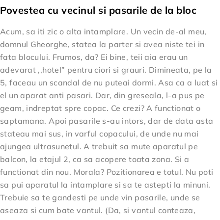
Povestea cu vecinul si pasarile de la bloc
Acum, sa iti zic o alta intamplare. Un vecin de-al meu,
domnul Gheorghe, statea la parter si avea niste tei in
fata blocului. Frumos, da? Ei bine, teii aia erau un
adevarat ,,hotel” pentru ciori si grauri. Dimineata, pe la
5, faceau un scandal de nu puteai dormi. Asa ca a luat si
el un aparat anti pasari. Dar, din greseala, l-a pus pe
geam, indreptat spre copac. Ce crezi? A functionat o
saptamana. Apoi pasarile s-au intors, dar de data asta
stateau mai sus, in varful copacului, de unde nu mai
ajungea ultrasunetul. A trebuit sa mute aparatul pe
balcon, la etajul 2, ca sa acopere toata zona. Si a
functionat din nou. Morala? Pozitionarea e totul. Nu poti
sa pui aparatul la intamplare si sa te astepti la minuni.
Trebuie sa te gandesti pe unde vin pasarile, unde se
aseaza si cum bate vantul. (Da, si vantul conteaza,