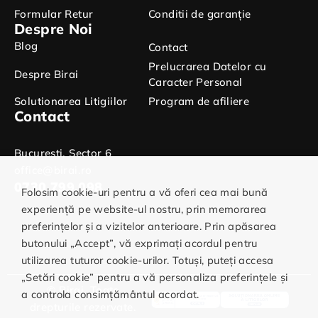
Formular Retur
Conditii de garanție
Despre Noi
Blog
Contact
Prelucrarea Datelor cu
Despre Birai
Caracter Personal
Solutionarea Litigiilor
Program de afiliere
Contact
Bucuresti, Sector 6
office@birai.ro
0730.799.098
Folosim cookie-uri pentru a vă oferi cea mai bună
experiență pe website-ul nostru, prin memorarea
preferințelor și a vizitelor anterioare. Prin apăsarea
butonului „Accept”, vă exprimați acordul pentru
utilizarea tuturor cookie-urilor. Totuși, puteți accesa
„Setări cookie” pentru a vă personaliza preferințele și
© Birai. Toate
a controla consimțământul acordat.
drepturile rezervate.