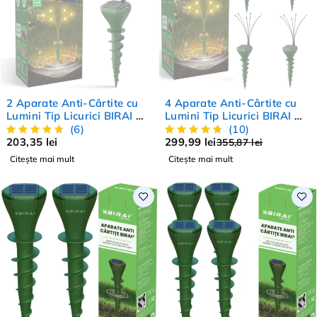
STOC EPUIZAT
STOC EPUIZAT
2 Aparate Anti-Cârtite cu
4 Aparate Anti-Cârtite cu
Lumini Tip Licurici BIRAI M8
Lumini Tip Licurici BIRAI M8
– Ultrasunete, Solar, IP65,
– Ultrasunete, Solar, IP65,
(6)
(10)
Protecție Grădină
Protecție Grădină
203,35
lei
299,99
lei
355,87
lei
Citește mai mult
Citește mai mult