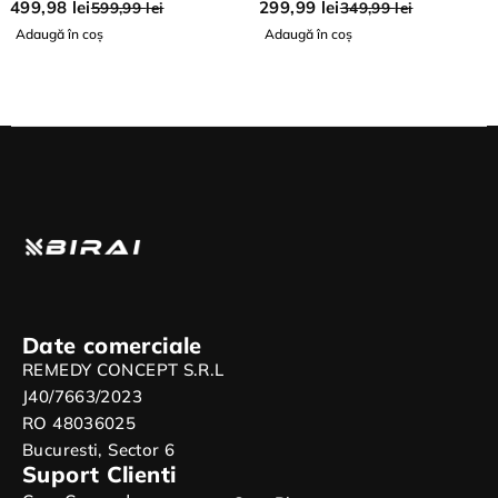
Anti Rozatoare, Protectie
499,98
lei
299,99
lei
599,99
lei
349,99
lei
Gradina Totala 1400 mp2
Adaugă în coș
Adaugă în coș
Date comerciale
REMEDY CONCEPT S.R.L
J40/7663/2023
RO 48036025
Bucuresti, Sector 6
Suport Clienti