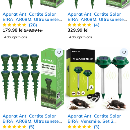
-0%
Aparat Anti Cartite Solar
Aparat Anti Cartite Solar
HOT
BIRAI AR08M, Ultrasunete
BIRAI AR08M, Ultrasunete
Gradina, Set 2 Buc, IP65,
Gradina, Set 4 Buc, IP65,
(28)
(4)
Anti Rozatoare, Protectie
Anti Rozatoare, Protectie
179,98
lei
329,99
lei
179,99
lei
Gradina Totala 350 mp2
Gradina Totala 700 mp2
Adaugă în coș
Adaugă în coș
-17%
-14%
Aparat Anti Cartite Solar
Aparat Anti Cartite Solar
BIRAI AR08M, Ultrasunete
BIRAI Vensmile, Set 2
Gradina, Set 8 Buc, IP65,
Bucati, 700 ㎡, IP44
(5)
(3)