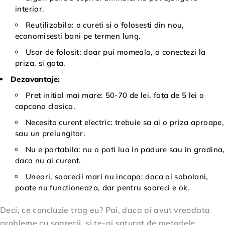
interior.
Reutilizabila: o cureti si o folosesti din nou,
economisesti bani pe termen lung.
Usor de folosit: doar pui momeala, o conectezi la
priza, si gata.
Dezavantaje:
Pret initial mai mare: 50-70 de lei, fata de 5 lei o
capcana clasica.
Necesita curent electric: trebuie sa ai o priza aproape,
sau un prelungitor.
Nu e portabila: nu o poti lua in padure sau in gradina,
daca nu ai curent.
Uneori, soarecii mari nu incapa: daca ai sobolani,
poate nu functioneaza, dar pentru soareci e ok.
Deci, ce concluzie trag eu? Pai, daca ai avut vreodata
probleme cu soarecii, si te-ai saturat de metodele