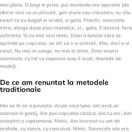
mai plata. O bagi in priza, pui momeala aia speciala (de
obicei vine cu un pliculet, gen alune sau ciocolata, nu stiu
exact ce au bagat ei acolo), si gata. Practic, soarecele
intra, atinge doua placi metalice, si… gata. E instant, fara
suferinta. Si nu mai vezi nimic. Doar o lumina care se
aprinde pe capcana, sa stii ca s-a activat. Aha, deci e si
curat. Nu mai ai sange, nu mai ai nimic. Doar arunci
soarecele, cu tot cu capcana (sau il scoti, depinde de
model).
De ce am renuntat la metodele
traditionale
Hai sa iti zic o poveste. Acum vreo luna, am avut un
soarece in garaj. Am pus capcana clasica, aia cu arc. Am
asteptat o saptamana. Nimic. Am incercat cu unt de
arahide, cu sunca, cu cascaval. Nimic. Soarecele ala era