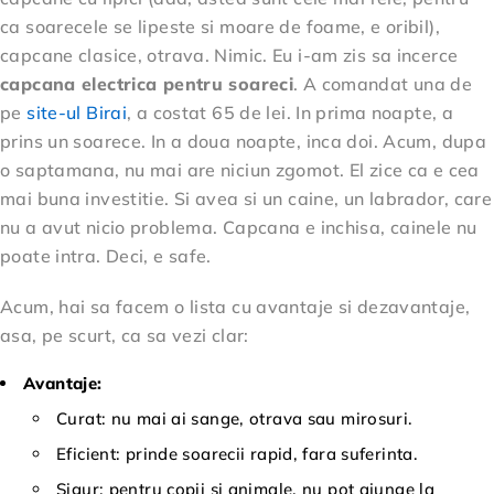
ca soarecele se lipeste si moare de foame, e oribil),
capcane clasice, otrava. Nimic. Eu i-am zis sa incerce
capcana electrica pentru soareci
. A comandat una de
pe
site-ul Birai
, a costat 65 de lei. In prima noapte, a
prins un soarece. In a doua noapte, inca doi. Acum, dupa
o saptamana, nu mai are niciun zgomot. El zice ca e cea
mai buna investitie. Si avea si un caine, un labrador, care
nu a avut nicio problema. Capcana e inchisa, cainele nu
poate intra. Deci, e safe.
Acum, hai sa facem o lista cu avantaje si dezavantaje,
asa, pe scurt, ca sa vezi clar:
Avantaje:
Curat: nu mai ai sange, otrava sau mirosuri.
Eficient: prinde soarecii rapid, fara suferinta.
Sigur: pentru copii si animale, nu pot ajunge la