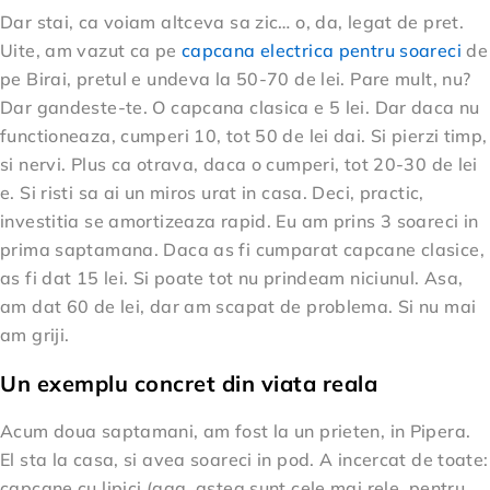
Dar stai, ca voiam altceva sa zic… o, da, legat de pret.
Uite, am vazut ca pe
capcana electrica pentru soareci
de
pe Birai, pretul e undeva la 50-70 de lei. Pare mult, nu?
Dar gandeste-te. O capcana clasica e 5 lei. Dar daca nu
functioneaza, cumperi 10, tot 50 de lei dai. Si pierzi timp,
si nervi. Plus ca otrava, daca o cumperi, tot 20-30 de lei
e. Si risti sa ai un miros urat in casa. Deci, practic,
investitia se amortizeaza rapid. Eu am prins 3 soareci in
prima saptamana. Daca as fi cumparat capcane clasice,
as fi dat 15 lei. Si poate tot nu prindeam niciunul. Asa,
am dat 60 de lei, dar am scapat de problema. Si nu mai
am griji.
Un exemplu concret din viata reala
Acum doua saptamani, am fost la un prieten, in Pipera.
El sta la casa, si avea soareci in pod. A incercat de toate:
capcane cu lipici (aaa, astea sunt cele mai rele, pentru