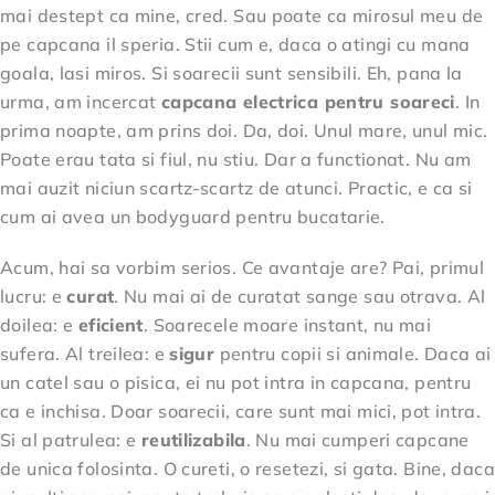
mai destept ca mine, cred. Sau poate ca mirosul meu de
pe capcana il speria. Stii cum e, daca o atingi cu mana
goala, lasi miros. Si soarecii sunt sensibili. Eh, pana la
urma, am incercat
capcana electrica pentru soareci
. In
prima noapte, am prins doi. Da, doi. Unul mare, unul mic.
Poate erau tata si fiul, nu stiu. Dar a functionat. Nu am
mai auzit niciun scartz-scartz de atunci. Practic, e ca si
cum ai avea un bodyguard pentru bucatarie.
Acum, hai sa vorbim serios. Ce avantaje are? Pai, primul
lucru: e
curat
. Nu mai ai de curatat sange sau otrava. Al
doilea: e
eficient
. Soarecele moare instant, nu mai
sufera. Al treilea: e
sigur
pentru copii si animale. Daca ai
un catel sau o pisica, ei nu pot intra in capcana, pentru
ca e inchisa. Doar soarecii, care sunt mai mici, pot intra.
Si al patrulea: e
reutilizabila
. Nu mai cumperi capcane
de unica folosinta. O cureti, o resetezi, si gata. Bine, daca