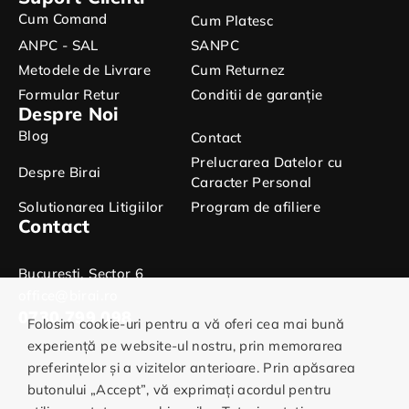
Cum Comand
Cum Platesc
ANPC - SAL
SANPC
Metodele de Livrare
Cum Returnez
Formular Retur
Conditii de garanție
Despre Noi
Blog
Contact
Prelucrarea Datelor cu
Despre Birai
Caracter Personal
Solutionarea Litigiilor
Program de afiliere
Contact
Bucuresti, Sector 6
office@birai.ro
0730.799.098
Folosim cookie-uri pentru a vă oferi cea mai bună
experiență pe website-ul nostru, prin memorarea
preferințelor și a vizitelor anterioare. Prin apăsarea
butonului „Accept”, vă exprimați acordul pentru