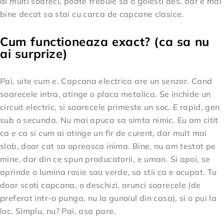
ai multi soareci, poate trebuie sa o golesti des, dar e mai
bine decat sa stai cu carca de capcane clasice.
Cum functioneaza exact? (ca sa nu
ai surprize)
Pai, uite cum e. Capcana electrica are un senzor. Cand
soarecele intra, atinge o placa metalica. Se inchide un
circuit electric, si soarecele primeste un soc. E rapid, gen
sub o secunda. Nu mai apuca sa simta nimic. Eu am citit
ca e ca si cum ai atinge un fir de curent, dar mult mai
slab, doar cat sa opreasca inima. Bine, nu am testat pe
mine, dar din ce spun producatorii, e uman. Si apoi, se
aprinde o lumina rosie sau verde, sa stii ca e ocupat. Tu
doar scoti capcana, o deschizi, arunci soarecele (de
preferat intr-o punga, nu la gunoiul din casa), si o pui la
loc. Simplu, nu? Pai, asa pare.