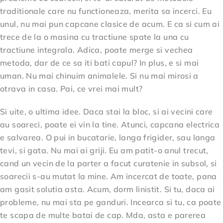
traditionale care nu functioneaza, merita sa incerci. Eu
unul, nu mai pun capcane clasice de acum. E ca si cum ai
trece de la o masina cu tractiune spate la una cu
tractiune integrala. Adica, poate merge si vechea
metoda, dar de ce sa iti bati capul? In plus, e si mai
uman. Nu mai chinuim animalele. Si nu mai mirosi a
otrava in casa. Pai, ce vrei mai mult?
Si uite, o ultima idee. Daca stai la bloc, si ai vecini care
au soareci, poate ei vin la tine. Atunci, capcana electrica
e salvarea. O pui in bucatarie, langa frigider, sau langa
tevi, si gata. Nu mai ai griji. Eu am patit-o anul trecut,
cand un vecin de la parter a facut curatenie in subsol, si
soarecii s-au mutat la mine. Am incercat de toate, pana
am gasit solutia asta. Acum, dorm linistit. Si tu, daca ai
probleme, nu mai sta pe ganduri. Incearca si tu, ca poate
te scapa de multe batai de cap. Mda, asta e parerea