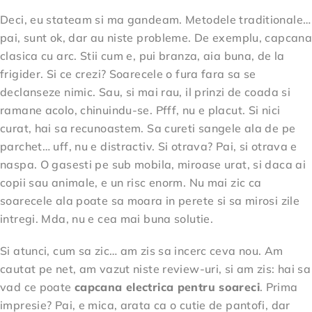
Deci, eu stateam si ma gandeam. Metodele traditionale…
pai, sunt ok, dar au niste probleme. De exemplu, capcana
clasica cu arc. Stii cum e, pui branza, aia buna, de la
frigider. Si ce crezi? Soarecele o fura fara sa se
declanseze nimic. Sau, si mai rau, il prinzi de coada si
ramane acolo, chinuindu-se. Pfff, nu e placut. Si nici
curat, hai sa recunoastem. Sa cureti sangele ala de pe
parchet… uff, nu e distractiv. Si otrava? Pai, si otrava e
naspa. O gasesti pe sub mobila, miroase urat, si daca ai
copii sau animale, e un risc enorm. Nu mai zic ca
soarecele ala poate sa moara in perete si sa mirosi zile
intregi. Mda, nu e cea mai buna solutie.
Si atunci, cum sa zic… am zis sa incerc ceva nou. Am
cautat pe net, am vazut niste review-uri, si am zis: hai sa
vad ce poate
capcana electrica pentru soareci
. Prima
impresie? Pai, e mica, arata ca o cutie de pantofi, dar