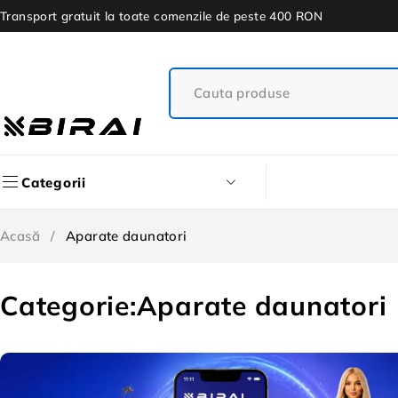
Transport gratuit la toate comenzile de peste 400 RON
Categorii
Acasă
/
Aparate daunatori
Categorie:Aparate daunatori