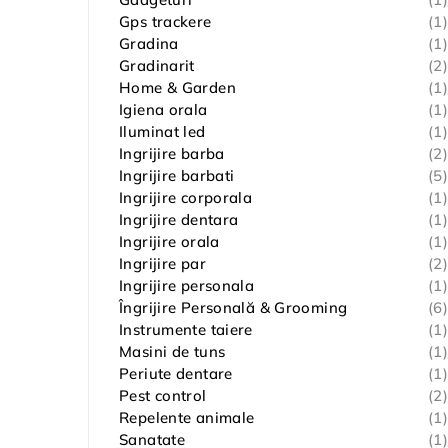
Gps trackere
(1)
Gradina
(1)
Gradinarit
(2)
Home & Garden
(1)
Igiena orala
(1)
Iluminat led
(1)
Ingrijire barba
(2)
Ingrijire barbati
(5)
Ingrijire corporala
(1)
Ingrijire dentara
(1)
Ingrijire orala
(1)
Ingrijire par
(2)
Ingrijire personala
(1)
Îngrijire Personală & Grooming
(6)
Instrumente taiere
(1)
Masini de tuns
(1)
Periute dentare
(1)
Pest control
(2)
Repelente animale
(1)
Sanatate
(1)