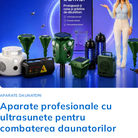
APARATE DAUNATORI
Aparate profesionale cu
ultrasunete pentru
combaterea daunatorilor