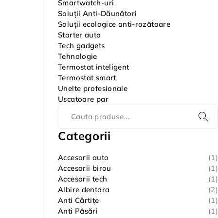
Smartwatch-uri
Soluții Anti-Dăunători
Soluții ecologice anti-rozătoare
Starter auto
Tech gadgets
Tehnologie
Termostat inteligent
Termostat smart
Unelte profesionale
Uscatoare par
Categorii
Accesorii auto
(1)
Accesorii birou
(1)
Accesorii tech
(1)
Albire dentara
(2)
Anti Cârtițe
(1)
Anti Păsări
(1)