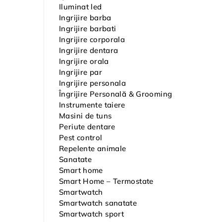
Iluminat led
Ingrijire barba
Ingrijire barbati
Ingrijire corporala
Ingrijire dentara
Ingrijire orala
Ingrijire par
Ingrijire personala
Îngrijire Personală & Grooming
Instrumente taiere
Masini de tuns
Periute dentare
Pest control
Repelente animale
Sanatate
Smart home
Smart Home – Termostate
Smartwatch
Smartwatch sanatate
Smartwatch sport