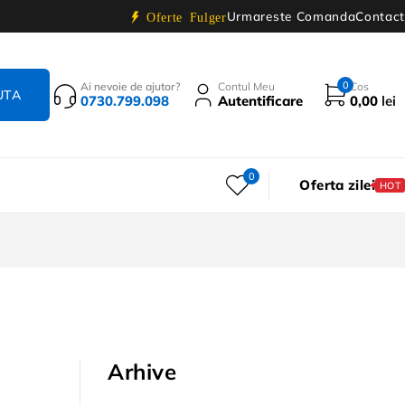
Urmareste Comanda
Contact
Oferte Fulger
0
Ai nevoie de ajutor?
Contul Meu
Cos
0730.799.098
Autentificare
0,00
lei
0
Oferta zilei
HOT
Arhive