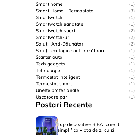
Smart home
(1)
Smart Home – Termostate
(3)
Smartwatch
(1)
Smartwatch sanatate
(1)
Smartwatch sport
(2)
Smartwatch-uri
(2)
Soluții Anti-Dăunători
(2)
Soluții ecologice anti-rozătoare
(1)
Starter auto
(1)
Tech gadgets
(1)
Tehnologie
(1)
Termostat inteligent
(1)
Termostat smart
(1)
Unelte profesionale
(1)
Uscatoare par
(1)
Postari Recente
Top dispozitive BIRAI care iti
simplifica viata de zi cu zi