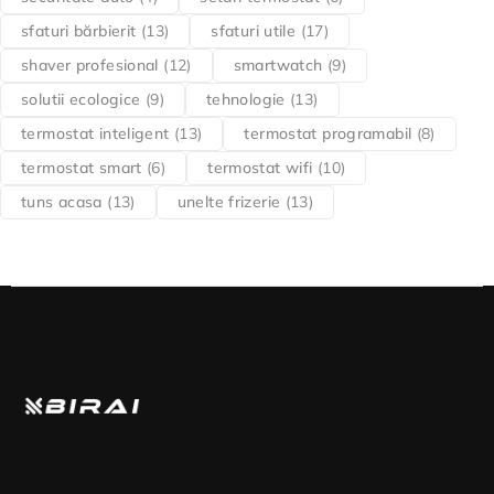
sfaturi bărbierit
(13)
sfaturi utile
(17)
shaver profesional
(12)
smartwatch
(9)
solutii ecologice
(9)
tehnologie
(13)
termostat inteligent
(13)
termostat programabil
(8)
termostat smart
(6)
termostat wifi
(10)
tuns acasa
(13)
unelte frizerie
(13)