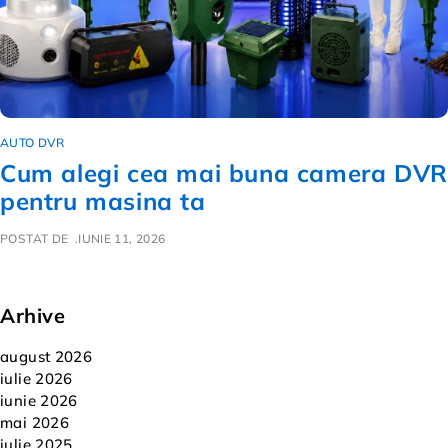
AUTO DVR
Cum alegi cea mai buna camera DVR
pentru masina ta
POSTAT DE
IUNIE 11, 2026
Arhive
august 2026
iulie 2026
iunie 2026
mai 2026
iulie 2025