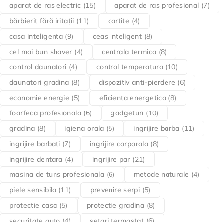
aparat de ras electric
(15)
aparat de ras profesional
(7)
bărbierit fără iritații
(11)
cartite
(4)
casa inteligenta
(9)
ceas inteligent
(8)
cel mai bun shaver
(4)
centrala termica
(8)
control daunatori
(4)
control temperatura
(10)
daunatori gradina
(8)
dispozitiv anti-pierdere
(6)
economie energie
(5)
eficienta energetica
(8)
foarfeca profesionala
(6)
gadgeturi
(10)
gradina
(8)
igiena orala
(5)
ingrijire barba
(11)
ingrijire barbati
(7)
ingrijire corporala
(8)
ingrijire dentara
(4)
ingrijire par
(21)
masina de tuns profesionala
(6)
metode naturale
(4)
piele sensibila
(11)
prevenire serpi
(5)
protectie casa
(5)
protectie gradina
(8)
securitate auto
(4)
setari termostat
(6)