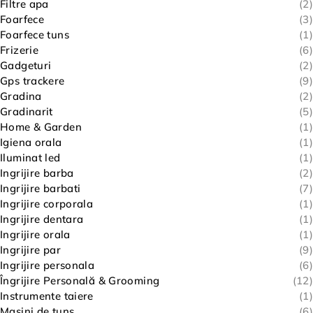
Filtre apa
(2)
Foarfece
(3)
Foarfece tuns
(1)
Frizerie
(6)
Gadgeturi
(2)
Gps trackere
(9)
Gradina
(2)
Gradinarit
(5)
Home & Garden
(1)
Igiena orala
(1)
Iluminat led
(1)
Ingrijire barba
(2)
Ingrijire barbati
(7)
Ingrijire corporala
(1)
Ingrijire dentara
(1)
Ingrijire orala
(1)
Ingrijire par
(9)
Ingrijire personala
(6)
Îngrijire Personală & Grooming
(12)
Instrumente taiere
(1)
Masini de tuns
(6)