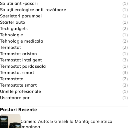
Solutii anti-pasari
(1)
Soluții ecologice anti-rozătoare
(1)
Sperietori porumbei
(1)
Starter auto
(1)
Tech gadgets
(2)
Tehnologie
(1)
Tehnologie medicala
(2)
Termostat
(2)
Termostat ariston
(1)
Termostat inteligent
(3)
Termostat pardoseala
(1)
Termostat smart
(3)
Termostate
(2)
Termostate smart
(3)
Unelte profesionale
(1)
Uscatoare par
(1)
Postari Recente
Camera Auto: 5 Greseli la Montaj care Strica
Imaginea