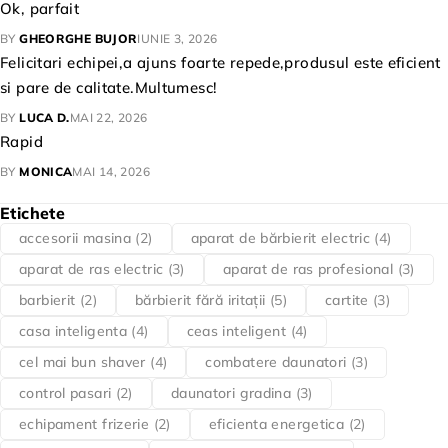
Ok, parfait
BY
GHEORGHE BUJOR
IUNIE 3, 2026
Felicitari echipei,a ajuns foarte repede,produsul este eficient
si pare de calitate.Multumesc!
BY
LUCA D.
MAI 22, 2026
Rapid
BY
MONICA
MAI 14, 2026
Etichete
accesorii masina
(2)
aparat de bărbierit electric
(4)
aparat de ras electric
(3)
aparat de ras profesional
(3)
barbierit
(2)
bărbierit fără iritații
(5)
cartite
(3)
casa inteligenta
(4)
ceas inteligent
(4)
cel mai bun shaver
(4)
combatere daunatori
(3)
control pasari
(2)
daunatori gradina
(3)
echipament frizerie
(2)
eficienta energetica
(2)