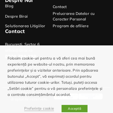
Despre Noi
Blog
Contact
Prelucrarea Datelor cu
Despre Birai
Caracter Personal
Solutionarea Litigiilor
Program de afiliere
Contact
Bucuresti, Sector 6
office@birai.ro
0730.799.098
Folosim cookie-uri pentru a vă oferi cea mai bună
experiență pe website-ul nostru, prin memorarea
preferințelor și a vizitelor anterioare. Prin apăsarea
butonului „Accept”, vă exprimați acordul pentru
utilizarea tuturor cookie-urilor. Totuși, puteți accesa
„Setări cookie” pentru a vă personaliza preferințele și
© Birai. Toate
a controla consimțământul acordat.
drepturile rezervate.
Preferințe cookie
Acceptă