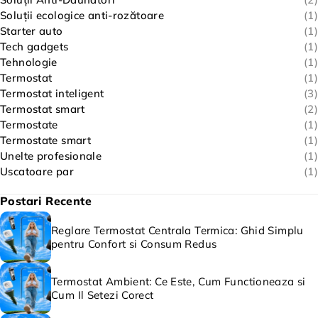
Soluții ecologice anti-rozătoare
(1)
Starter auto
(1)
Tech gadgets
(1)
Tehnologie
(1)
Termostat
(1)
Termostat inteligent
(3)
Termostat smart
(2)
Termostate
(1)
Termostate smart
(1)
Unelte profesionale
(1)
Uscatoare par
(1)
Postari Recente
Reglare Termostat Centrala Termica: Ghid Simplu
pentru Confort si Consum Redus
Termostat Ambient: Ce Este, Cum Functioneaza si
Cum Il Setezi Corect