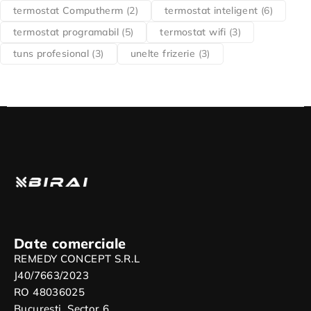
termostat Computherm
(2)
termostat inteligent
(6)
termostat programabil
(5)
termostat wifi
(3)
tuns profesional
(3)
unelte frizerie
(3)
Date comerciale
REMEDY CONCEPT S.R.L
J40/7663/2023
RO 48036025
Bucuresti, Sector 6