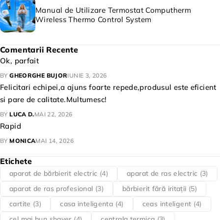
Manual de Utilizare Termostat Computherm
Wireless Thermo Control System
Comentarii Recente
Ok, parfait
BY
GHEORGHE BUJOR
IUNIE 3, 2026
Felicitari echipei,a ajuns foarte repede,produsul este eficient
si pare de calitate.Multumesc!
BY
LUCA D.
MAI 22, 2026
Rapid
BY
MONICA
MAI 14, 2026
Etichete
aparat de bărbierit electric
(4)
aparat de ras electric
(3)
aparat de ras profesional
(3)
bărbierit fără iritații
(5)
cartite
(3)
casa inteligenta
(4)
ceas inteligent
(4)
cel mai bun shaver
(4)
centrala termica
(3)