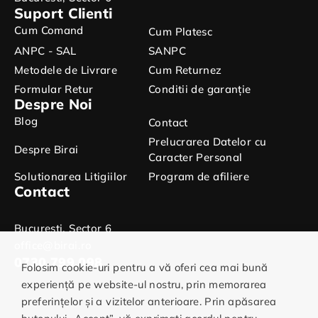
Suport Clienti
Cum Comand
Cum Platesc
ANPC - SAL
SANPC
Metodele de Livrare
Cum Returnez
Formular Retur
Conditii de garanție
Despre Noi
Blog
Contact
Prelucrarea Datelor cu
Despre Birai
Caracter Personal
Solutionarea Litigiilor
Program de afiliere
Contact
Bucuresti, Sector 6
office@birai.ro
0730.799.098
Folosim cookie-uri pentru a vă oferi cea mai bună
experiență pe website-ul nostru, prin memorarea
preferințelor și a vizitelor anterioare. Prin apăsarea