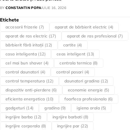
BY
CONSTANTIN POPA
IULIE 16, 2026
Etichete
accesorii frizerie
(7)
aparat de bărbierit electric
(4)
aparat de ras electric
(17)
aparat de ras profesional
(7)
bărbierit fără iritații
(12)
cartite
(4)
casa inteligenta
(12)
ceas inteligent
(13)
cel mai bun shaver
(4)
centrala termica
(8)
control daunatori
(4)
control pasari
(4)
control temperatura
(12)
daunatori gradina
(12)
dispozitiv anti-pierdere
(6)
economie energie
(5)
eficienta energetica
(10)
foarfeca profesionala
(6)
gadgeturi
(14)
gradina
(9)
igiena orala
(5)
ingrijire barba
(12)
ingrijire barbati
(8)
ingrijire corporala
(8)
ingrijire par
(22)