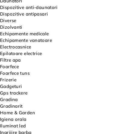
Daunatori
Dispozitive anti-daunatori
Dispozitive antipasari
Diverse
Dizolvanti
Echipamente medicale
Echipamente vanatoare
Electrocasnice
Epilatoare electrice
Filtre apa
Foarfece
Foarfece tuns
Frizerie
Gadgeturi
Gps trackere
Gradina
Gradinarit
Home & Garden
Igiena orala
Iluminat led
Ingrijire barba