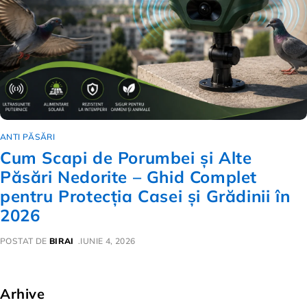
ANTI PĂSĂRI
Cum Scapi de Porumbei și Alte
Păsări Nedorite – Ghid Complet
pentru Protecția Casei și Grădinii în
2026
POSTAT DE
BIRAI
IUNIE 4, 2026
Arhive