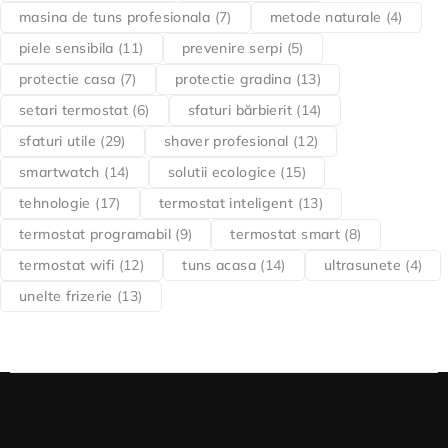
masina de tuns profesionala
(7)
metode naturale
(4)
piele sensibila
(11)
prevenire serpi
(5)
protectie casa
(7)
protectie gradina
(13)
setari termostat
(6)
sfaturi bărbierit
(14)
sfaturi utile
(29)
shaver profesional
(12)
smartwatch
(14)
solutii ecologice
(15)
tehnologie
(17)
termostat inteligent
(13)
termostat programabil
(9)
termostat smart
(8)
termostat wifi
(12)
tuns acasa
(14)
ultrasunete
(4)
unelte frizerie
(13)