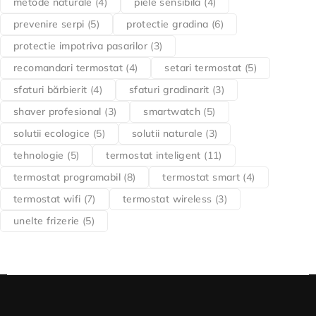
metode naturale
(4)
piele sensibila
(4)
prevenire serpi
(5)
protectie gradina
(6)
protectie impotriva pasarilor
(3)
recomandari termostat
(4)
setari termostat
(5)
sfaturi bărbierit
(4)
sfaturi gradinarit
(3)
shaver profesional
(3)
smartwatch
(5)
solutii ecologice
(5)
solutii naturale
(3)
tehnologie
(5)
termostat inteligent
(11)
termostat programabil
(8)
termostat smart
(4)
termostat wifi
(7)
termostat wireless
(3)
unelte frizerie
(5)