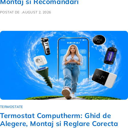
Montaj si Recomandari
POSTAT DE
AUGUST 2, 2026
TERMOSTATE
Termostat Computherm: Ghid de
Alegere, Montaj si Reglare Corecta