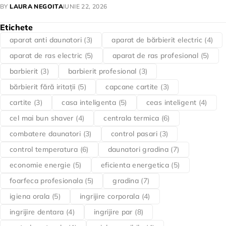
BY
LAURA NEGOITA
IUNIE 22, 2026
Etichete
aparat anti daunatori
(3)
aparat de bărbierit electric
(4)
aparat de ras electric
(5)
aparat de ras profesional
(5)
barbierit
(3)
barbierit profesional
(3)
bărbierit fără iritații
(5)
capcane cartite
(3)
cartite
(3)
casa inteligenta
(5)
ceas inteligent
(4)
cel mai bun shaver
(4)
centrala termica
(6)
combatere daunatori
(3)
control pasari
(3)
control temperatura
(6)
daunatori gradina
(7)
economie energie
(5)
eficienta energetica
(5)
foarfeca profesionala
(5)
gradina
(7)
igiena orala
(5)
ingrijire corporala
(4)
ingrijire dentara
(4)
ingrijire par
(8)