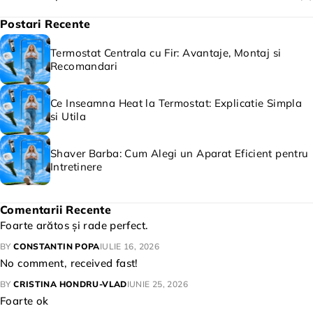
Postari Recente
Termostat Centrala cu Fir: Avantaje, Montaj si
Recomandari
Ce Inseamna Heat la Termostat: Explicatie Simpla
si Utila
Shaver Barba: Cum Alegi un Aparat Eficient pentru
Intretinere
Comentarii Recente
Foarte arătos și rade perfect.
BY
CONSTANTIN POPA
IULIE 16, 2026
No comment, received fast!
BY
CRISTINA HONDRU-VLAD
IUNIE 25, 2026
Foarte ok