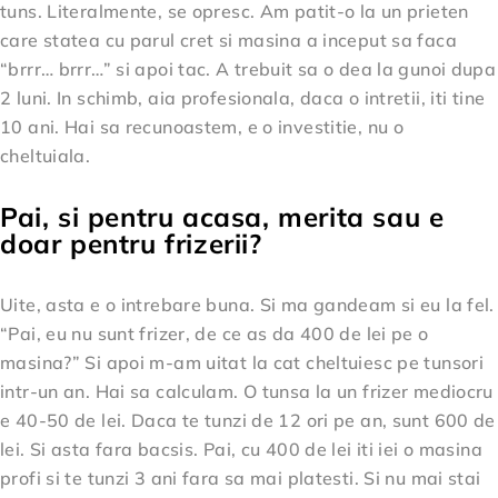
tuns. Literalmente, se opresc. Am patit-o la un prieten
care statea cu parul cret si masina a inceput sa faca
“brrr… brrr…” si apoi tac. A trebuit sa o dea la gunoi dupa
2 luni. In schimb, aia profesionala, daca o intretii, iti tine
10 ani. Hai sa recunoastem, e o investitie, nu o
cheltuiala.
Pai, si pentru acasa, merita sau e
doar pentru frizerii?
Uite, asta e o intrebare buna. Si ma gandeam si eu la fel.
“Pai, eu nu sunt frizer, de ce as da 400 de lei pe o
masina?” Si apoi m-am uitat la cat cheltuiesc pe tunsori
intr-un an. Hai sa calculam. O tunsa la un frizer mediocru
e 40-50 de lei. Daca te tunzi de 12 ori pe an, sunt 600 de
lei. Si asta fara bacsis. Pai, cu 400 de lei iti iei o masina
profi si te tunzi 3 ani fara sa mai platesti. Si nu mai stai