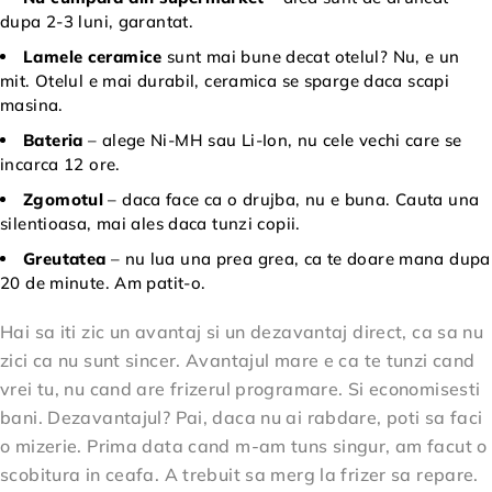
dupa 2-3 luni, garantat.
Lamele ceramice
sunt mai bune decat otelul? Nu, e un
mit. Otelul e mai durabil, ceramica se sparge daca scapi
masina.
Bateria
– alege Ni-MH sau Li-Ion, nu cele vechi care se
incarca 12 ore.
Zgomotul
– daca face ca o drujba, nu e buna. Cauta una
silentioasa, mai ales daca tunzi copii.
Greutatea
– nu lua una prea grea, ca te doare mana dupa
20 de minute. Am patit-o.
Hai sa iti zic un avantaj si un dezavantaj direct, ca sa nu
zici ca nu sunt sincer. Avantajul mare e ca te tunzi cand
vrei tu, nu cand are frizerul programare. Si economisesti
bani. Dezavantajul? Pai, daca nu ai rabdare, poti sa faci
o mizerie. Prima data cand m-am tuns singur, am facut o
scobitura in ceafa. A trebuit sa merg la frizer sa repare.