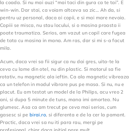
la coada. Si nu mai auzi “mai taci din gura ca te tai”. E
win-win. Dar stai, ca voiam altceva sa zic… Ah da, si
pentru uz personal, daca ai copii, e si mai mare nevoia.
Copiii se misca, nu stau locului, si o masina proasta ii
poate traumatiza. Serios, am vazut un copil care fugea
de tata cu masina in mana. Am ras, dar si mi s-a facut
mila.
Acum, daca vrei sa fii sigur ca nu dai gres, uita-te la
ceva cu lame din otel, nu din plastic. Si motorul sa fie
rotativ, nu magnetic ala ieftin. Ca ala magnetic vibreaza
ca un telefon in modul vibrare pus pe masa. Si nu, nu e
placut. Eu am testat un model de la Philips, acu vreo 2
ani, si dupa 5 minute de tuns, mana imi amortea. Nu
glumesc. Asa ca am trecut pe ceva mai serios, cum
gasesc si pe
birai.ro
, si diferenta e de la cer la pamant.
Practic, daca vrei sa nu iti para rau, mergi pe
profesional, chiar daca initial pare mult.