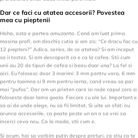
Dar ce faci cu atatea accesorii? Povestea
mea cu pieptenii
Haha, asta e partea amuzanta. Cand am luat prima
masina profi, am deschis cutia si am zis: “Ce dracu fac cu
12 piepteni?” Adica, serios, de ce atatea? Si am inceput
sa ii testez. Si am descoperit ca e ca la cafea. Stii cum
unii au 20 de tipuri de cafea si beau doar una? La fel si
aici. Eu folosesc doar 3 marimi: 3 mm pentru vara, 6 mm
pentru toamna si 9 mm pentru iarna, cand vreau sa par
mai “pufos”. Dar am un prieten care isi rade capul zero si
foloseste doar lama goala. Fiecare cu ale lui. Important e
sa ai de unde alege, nu sa fii limitat. Si uite un sfat: nu
arunca accesoriile, ca poate peste un an o sa vrei sa
incerci ceva nou. Ca la moda, stii cum e.
Si acum, hai sa vorbim putin despre preturi, ca stiu ca te