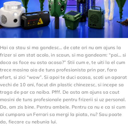
Hai ca stau si ma gandesc… de cate ori nu am ajuns la
frizer si am stat acolo, in scaun, si ma gandeam: “pai… si
daca as face eu asta acasa?” Stii cum e, te uiti la el cum
trece masina aia de tuns profesionista prin par, fara
efort, si zici “wow”. Si apoi te duci acasa, scoti un aparat
vechi de 10 ani, facut din plastic chinezesc, si incepe sa
traga de par ca naiba. Pfff. De asta am ajuns sa caut
masini de tuns profesionale pentru frizerii si uz personal.
Da, am zis bine. Pentru ambele. Pentru ca nu e ca si cum
ai cumpara un Ferrari sa mergi la piata, nu? Sau poate
da, fiecare cu nebunia lui.