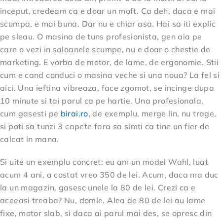
inceput, credeam ca e doar un moft. Ca deh, daca e mai
scumpa, e mai buna. Dar nu e chiar asa. Hai sa iti explic
pe sleau. O masina de tuns profesionista, gen aia pe
care o vezi in saloanele scumpe, nu e doar o chestie de
marketing. E vorba de motor, de lame, de ergonomie. Stii
cum e cand conduci o masina veche si una noua? La fel si
aici. Una ieftina vibreaza, face zgomot, se incinge dupa
10 minute si tai parul ca pe hartie. Una profesionala,
cum gasesti pe
birai.ro
, de exemplu, merge lin, nu trage,
si poti sa tunzi 3 capete fara sa simti ca tine un fier de
calcat in mana.
Si uite un exemplu concret: eu am un model Wahl, luat
acum 4 ani, a costat vreo 350 de lei. Acum, daca ma duc
la un magazin, gasesc unele la 80 de lei. Crezi ca e
aceeasi treaba? Nu, domle. Alea de 80 de lei au lame
fixe, motor slab, si daca ai parul mai des, se opresc din