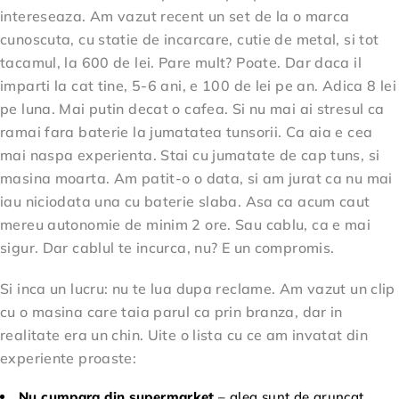
intereseaza. Am vazut recent un set de la o marca
cunoscuta, cu statie de incarcare, cutie de metal, si tot
tacamul, la 600 de lei. Pare mult? Poate. Dar daca il
imparti la cat tine, 5-6 ani, e 100 de lei pe an. Adica 8 lei
pe luna. Mai putin decat o cafea. Si nu mai ai stresul ca
ramai fara baterie la jumatatea tunsorii. Ca aia e cea
mai naspa experienta. Stai cu jumatate de cap tuns, si
masina moarta. Am patit-o o data, si am jurat ca nu mai
iau niciodata una cu baterie slaba. Asa ca acum caut
mereu autonomie de minim 2 ore. Sau cablu, ca e mai
sigur. Dar cablul te incurca, nu? E un compromis.
Si inca un lucru: nu te lua dupa reclame. Am vazut un clip
cu o masina care taia parul ca prin branza, dar in
realitate era un chin. Uite o lista cu ce am invatat din
experiente proaste:
Nu cumpara din supermarket
– alea sunt de aruncat