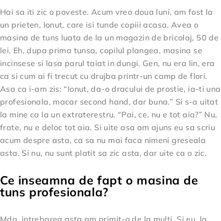
Hai sa iti zic o poveste. Acum vreo doua luni, am fost la
un prieten, Ionut, care isi tunde copiii acasa. Avea o
masina de tuns luata de la un magazin de bricolaj, 50 de
lei. Eh, dupa prima tunsa, copilul plangea, masina se
incinsese si lasa parul taiat in dungi. Gen, nu era lin, era
ca si cum ai fi trecut cu drujba printr-un camp de flori.
Asa ca i-am zis: “Ionut, da-o dracului de prostie, ia-ti una
profesionala, macar second hand, dar buna.” Si s-a uitat
la mine ca la un extraterestru. “Pai, ce, nu e tot aia?” Nu,
frate, nu e deloc tot aia. Si uite asa am ajuns eu sa scriu
acum despre asta, ca sa nu mai faca nimeni greseala
asta. Si nu, nu sunt platit sa zic asta, dar uite ca o zic.
Ce inseamna de fapt o masina de
tuns profesionala?
Mda, intrebarea asta am primit-o de la multi. Si eu, la