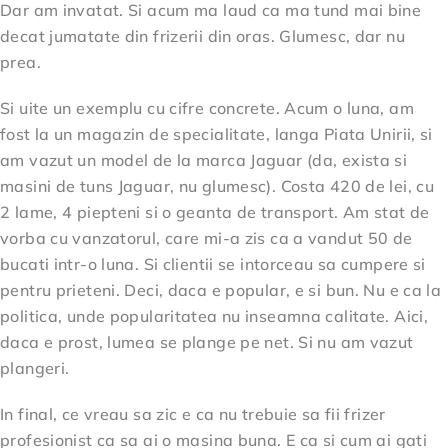
Dar am invatat. Si acum ma laud ca ma tund mai bine
decat jumatate din frizerii din oras. Glumesc, dar nu
prea.
Si uite un exemplu cu cifre concrete. Acum o luna, am
fost la un magazin de specialitate, langa Piata Unirii, si
am vazut un model de la marca Jaguar (da, exista si
masini de tuns Jaguar, nu glumesc). Costa 420 de lei, cu
2 lame, 4 piepteni si o geanta de transport. Am stat de
vorba cu vanzatorul, care mi-a zis ca a vandut 50 de
bucati intr-o luna. Si clientii se intorceau sa cumpere si
pentru prieteni. Deci, daca e popular, e si bun. Nu e ca la
politica, unde popularitatea nu inseamna calitate. Aici,
daca e prost, lumea se plange pe net. Si nu am vazut
plangeri.
In final, ce vreau sa zic e ca nu trebuie sa fii frizer
profesionist ca sa ai o masina buna. E ca si cum ai gati