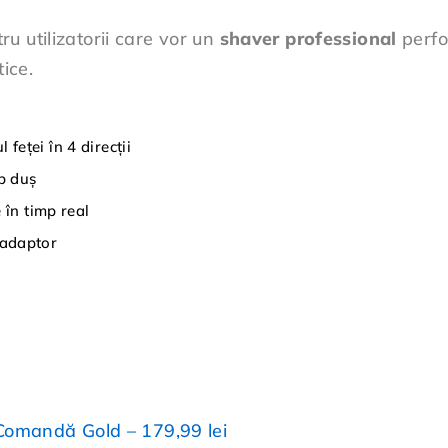
u utilizatorii care vor un
shaver professional
perfo
tice.
feței în 4 direcții
b duș
 în timp real
 adaptor
omandă Gold – 179,99 lei