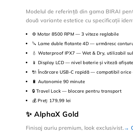
Modelul de referință din gama BIRAI pentr
două variante estetice cu specificații iden
⚙️ Motor 8500 RPM — 3 viteze reglabile
🔪 Lame duble flotante 4D — urmăresc conturul 
💧 Waterproof IPX7 — Wet & Dry, utilizabil su
📱 Display LCD — nivel baterie și viteză afișate
🔌 Încărcare USB-C rapidă — compatibil orice
🔋 Autonomie 90 minute
🔒 Travel Lock — blocare pentru transport
💰 Preț: 179,99 lei
✨ AlphaX Gold
Finisaj auriu premium, look exclusivist.
→ C