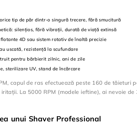
rice tip de păr dintr-o singură trecere, fără smucitură
ică: silențios, fără vibrații, durată de viață extinsă
flotante 4D sau sistem rotativ de înaltă precizie
u uscată, rezistență la scufundare
uit pentru bărbierit zilnic, ani de zile
e, sterilizare UV, stand de încărcare
, capul de ras efectuează peste 160 de tăieturi pe
ră iritații. La 5000 RPM (modele ieftine), ai nevoie d
erea unui Shaver Professional