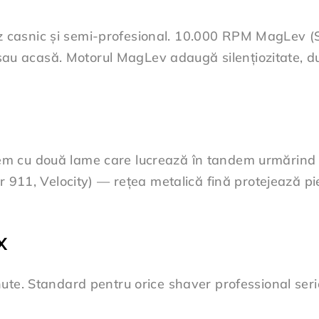
casnic și semi-profesional. 10.000 RPM MagLev (S
n sau acasă. Motorul MagLev adaugă silențiozitate, d
 cu două lame care lucrează în tandem urmărind cont
 911, Velocity) — rețea metalică fină protejează pie
X
ute. Standard pentru orice shaver professional seri