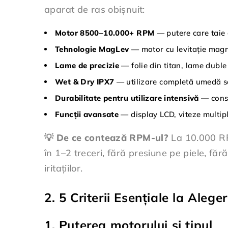
aparat de ras obișnuit:
Motor 8500–10.000+ RPM
— putere care taie o
Tehnologie MagLev
— motor cu levitație magnet
Lame de precizie
— folie din titan, lame duble 
Wet & Dry IPX7
— utilizare completă umedă sa
Durabilitate pentru utilizare intensivă
— constr
Funcții avansate
— display LCD, viteze multipl
💡 De ce contează RPM-ul?
La 10.000 RPM
în 1–2 treceri, fără presiune pe piele, fă
iritațiilor.
2. 5 Criterii Esențiale la Aleg
1. Puterea motorului și tipul