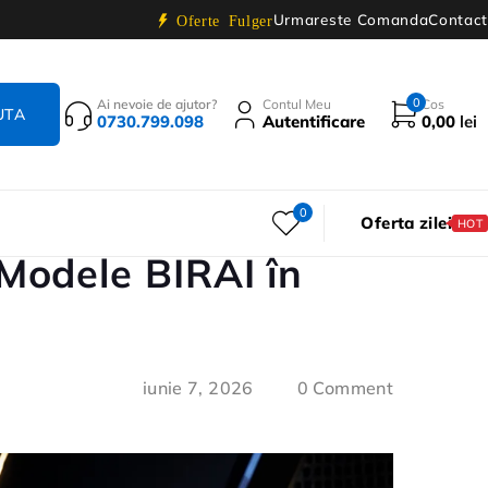
Urmareste Comanda
Contact
Oferte Fulger
0
Ai nevoie de ajutor?
Contul Meu
Cos
0730.799.098
Autentificare
0,00
lei
0
Oferta zilei
HOT
 Modele BIRAI în
iunie 7, 2026
0 Comment