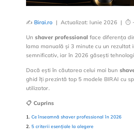
✍️
Birai.ro
| Actualizat: Iunie 2026 | ⏱ ~
Un
shaver professional
face diferența din
lama manuală și 3 minute cu un rezultat i
semnificativ, iar în 2026 găsești tehnolog
Dacă ești în căutarea celui mai bun
shave
ghid îți prezintă top 5 modele BIRAI cu sp
utilizator.
📋 Cuprins
Ce înseamnă shaver professional în 2026
5 criterii esențiale la alegere