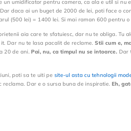
e un umidificator pentru camera, ca ala e util si nu
Dar daca ai un buget de 2000 de lei, poti face o com
parul (500 lei) = 1400 lei. Si mai raman 600 pentru
ietenii aia care te sfatuiesc, dar nu te obliga. Tu a
 it. Dar nu te lasa pacalit de reclame.
Stii cum e, ma
la 20 de ani.
Pai, nu, ca timpul nu se intoarce.
Dar t
uni, poti sa te uiti pe
site-ul asta cu tehnologii mod
c reclama. Dar e o sursa buna de inspiratie.
Eh, gat