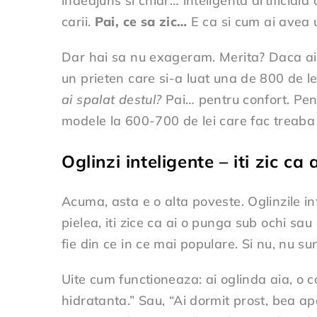
indeajuns si chiar… inteligenta artificiala
carii.
Pai, ce sa zic…
E ca si cum ai avea un
Dar hai sa nu exageram. Merita? Daca ai b
un prieten care si-a luat una de 800 de le
ai spalat destul?
Pai… pentru confort. Pentr
modele la 600-700 de lei care fac treaba 
Oglinzi inteligente – iti zic ca
Acuma, asta e o alta poveste. Oglinzile inte
pielea, iti zice ca ai o punga sub ochi sau
fie din ce in ce mai populare. Si nu, nu s
Uite cum functioneaza: ai oglinda aia, o co
hidratanta.” Sau, “Ai dormit prost, bea ap