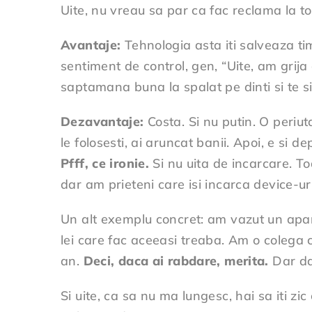
Uite, nu vreau sa par ca fac reclama la to
Avantaje:
Tehnologia asta iti salveaza timp
sentiment de control, gen, “Uite, am grija 
saptamana buna la spalat pe dinti si te s
Dezavantaje:
Costa. Si nu putin. O periut
le folosesti, ai aruncat banii. Apoi, e si
Pfff, ce ironie.
Si nu uita de incarcare. Toa
dar am prieteni care isi incarca device-uri
Un alt exemplu concret: am vazut un apara
lei care fac aceeasi treaba. Am o colega c
an.
Deci, daca ai rabdare, merita.
Dar dac
Si uite, ca sa nu ma lungesc, hai sa iti z