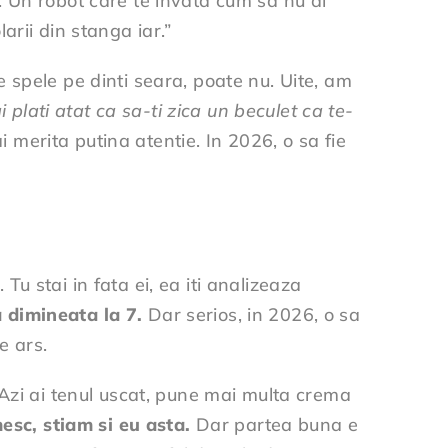
ne. Un robot care te invata cum sa nu ai
larii din stanga iar.”
 spele pe dinti seara, poate nu. Uite, am
i plati atat ca sa-ti zica un beculet ca te-
i merita putina atentie. In 2026, o sa fie
 Tu stai in fata ei, ea iti analizeaza
a dimineata la 7.
Dar serios, in 2026, o sa
e ars.
, “Azi ai tenul uscat, pune mai multa crema
sc, stiam si eu asta.
Dar partea buna e