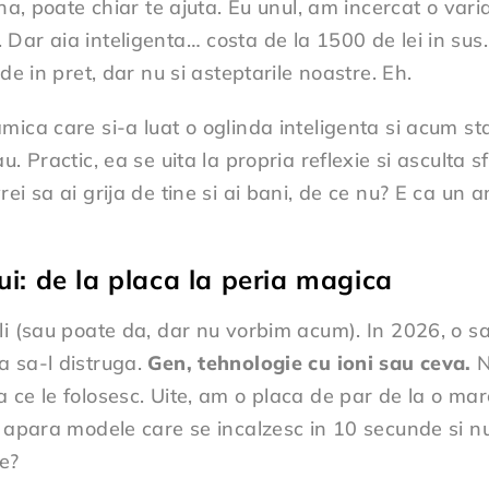
na, poate chiar te ajuta. Eu unul, am incercat o vari
Dar aia inteligenta… costa de la 1500 de lei in sus
de in pret, dar nu si asteptarile noastre. Eh.
ica care si-a luat o oglinda inteligenta si acum sta
. Practic, ea se uita la propria reflexie si asculta s
ei sa ai grija de tine si ai bani, de ce nu? E ca un 
lui: de la placa la peria magica
i (sau poate da, dar nu vorbim acum). In 2026, o sa ve
a sa-l distruga.
Gen, tehnologie cu ioni sau ceva.
N
 ce le folosesc. Uite, am o placa de par de la o ma
a apara modele care se incalzesc in 10 secunde si nu
ie?