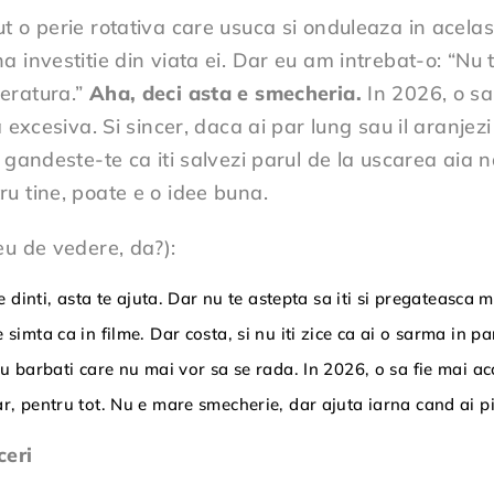
 o perie rotativa care usuca si onduleaza in acelasi
investitie din viata ei. Dar eu am intrebat-o: “Nu ti-
eratura.”
Aha, deci asta e smecheria.
In 2026, o sa 
 excesiva. Si sincer, daca ai par lung sau il aranjezi
r gandeste-te ca iti salvezi parul de la uscarea aia 
u tine, poate e o idee buna.
eu de vedere, da?):
e dinti, asta te ajuta. Dar nu te astepta sa iti si pregateasca m
simta ca in filme. Dar costa, si nu iti zice ca ai o sarma in pa
ru barbati care nu mai vor sa se rada. In 2026, o sa fie mai ac
r, pentru tot. Nu e mare smecherie, dar ajuta iarna cand ai p
ceri