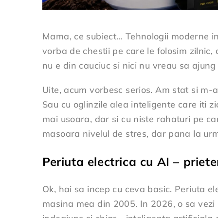
Mama, ce subiect… Tehnologii moderne in 
vorba de chestii pe care le folosim ziln
nu e din cauciuc si nici nu vreau sa ajung
Uite, acum vorbesc serios. Am stat si m-am
Sau cu oglinzile alea inteligente care iti z
mai usoara, dar si cu niste rahaturi pe ca
masoara nivelul de stres, dar pana la ur
Periuta electrica cu AI – priet
Ok, hai sa incep cu ceva basic. Periuta e
masina mea din 2005. In 2026, o sa vezi mo