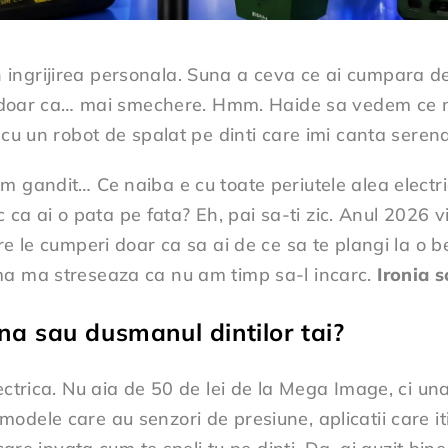
ingrijirea personala. Suna a ceva ce ai cumpara de 
ic, doar ca… mai smechere. Hmm. Haide sa vedem ce 
 cu un robot de spalat pe dinti care imi canta serena
 gandit… Ce naiba e cu toate periutele alea electric
ic ca ai o pata pe fata? Eh, pai sa-ti zic. Anul 2026 vi
re le cumperi doar ca sa ai de ce sa te plangi la o 
ma ma streseaza ca nu am timp sa-l incarc.
Ironia s
ena sau dusmanul dintilor tai?
lectrica. Nu aia de 50 de lei de la Mega Image, ci u
dele care au senzori de presiune, aplicatii care iti