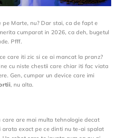
pe Marte, nu? Dar stai, ca de fapt e
merita cumparat in 2026, ca deh, bugetul
de. Pfff.
e care iti zic si ce ai mancat la pranz?
ne cu niste chestii care chiar iti fac viata
bere. Gen, cumpar un device care imi
ortii
, nu alta.
na care are mai multa tehnologie decat
 arata exact pe ce dinti nu te-ai spalat