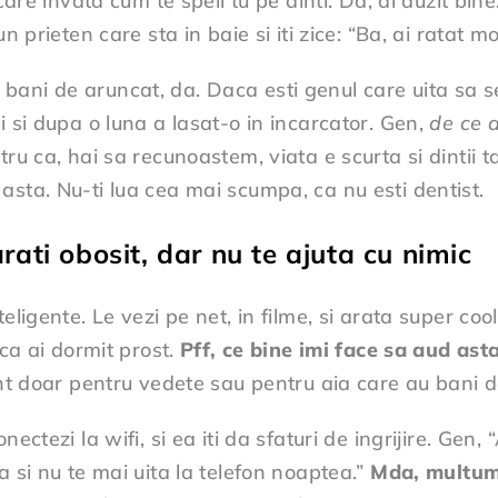
 care invata cum te speli tu pe dinti. Da, ai auzit bi
 prieten care sta in baie si iti zice: “Ba, ai ratat mo
ani de aruncat, da. Daca esti genul care uita sa se
i si dupa o luna a lasat-o in incarcator. Gen,
de ce a
u ca, hai sa recunoastem, viata e scurta si dintii ta
asta. Nu-ti lua cea mai scumpa, ca nu esti dentist.
 arati obosit, dar nu te ajuta cu nimic
ligente. Le vezi pe net, in filme, si arata super cool.
 ca ai dormit prost.
Pff, ce bine imi face sa aud ast
unt doar pentru vedete sau pentru aia care au bani d
nectezi la wifi, si ea iti da sfaturi de ingrijire. Gen
a si nu te mai uita la telefon noaptea.”
Mda, multume