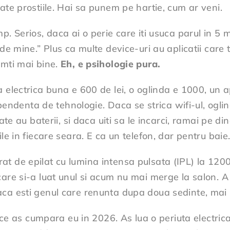
ate prostiile. Hai sa punem pe hartie, cum ar veni.
. Serios, daca ai o perie care iti usuca parul in 5 mi
de mine.” Plus ca multe device-uri au aplicatii care 
imti mai bine.
Eh, e psihologie pura.
a electrica buna e 600 de lei, o oglinda e 1000, un 
 dependenta de tehnologie. Daca se strica wifi-ul, og
te au baterii, si daca uiti sa le incarci, ramai pe di
le in fiecare seara. E ca un telefon, dar pentru baie
t de epilat cu lumina intensa pulsata (IPL) la 1200 
are si-a luat unul si acum nu mai merge la salon. A 
a esti genul care renunta dupa doua sedinte, mai b
ic ce as cumpara eu in 2026. As lua o periuta electr