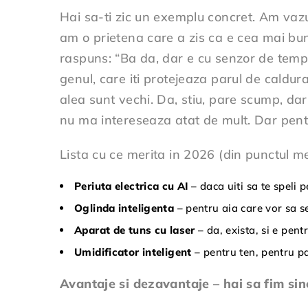
Hai sa-ti zic un exemplu concret. Am vazut
am o prietena care a zis ca e cea mai buna 
raspuns: “Ba da, dar e cu senzor de temp
genul, care iti protejeaza parul de caldura
alea sunt vechi. Da, stiu, pare scump, da
nu ma intereseaza atat de mult. Dar pentr
Lista cu ce merita in 2026 (din punctul m
Periuta electrica cu AI
– daca uiti sa te speli p
Oglinda inteligenta
– pentru aia care vor sa se 
Aparat de tuns cu laser
– da, exista, si e pent
Umidificator inteligent
– pentru ten, pentru pa
Avantaje si dezavantaje – hai sa fim sin