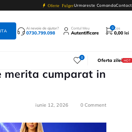
Urmareste Comanda
Contact
Oferte Fulger
0
Ai nevoie de ajutor?
Contul Meu
Cos
0730.799.098
Autentificare
0,00
lei
0
Oferta zilei
HOT
e merita cumparat in
iunie 12, 2026
0 Comment