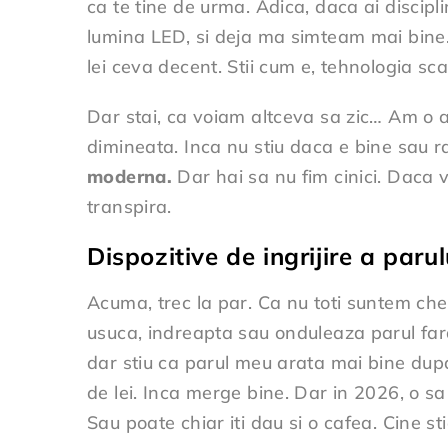
ca te tine de urma. Adica, daca ai discipli
lumina LED, si deja ma simteam mai bine. 
lei ceva decent. Stii cum e, tehnologia sca
Dar stai, ca voiam altceva sa zic… Am o am
dimineata. Inca nu stiu daca e bine sau rau
moderna.
Dar hai sa nu fim cinici. Daca vr
transpira.
Dispozitive de ingrijire a paru
Acuma, trec la par. Ca nu toti suntem chel
usuca, indreapta sau onduleaza parul far
dar stiu ca parul meu arata mai bine dupa
de lei. Inca merge bine. Dar in 2026, o s
Sau poate chiar iti dau si o cafea. Cine st