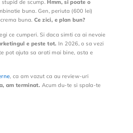
 e stupid de scump.
Hmm, si poate o
binatie buna. Gen, periuta (600 lei)
 o crema buna.
Ce zici, e plan bun?
legi ce cumperi. Si daca simti ca ai nevoie
rketingul e peste tot.
In 2026, o sa vezi
e pot ajuta sa arati mai bine, asta e
erne
, ca am vazut ca au review-uri
a, am terminat.
Acum du-te si spala-te