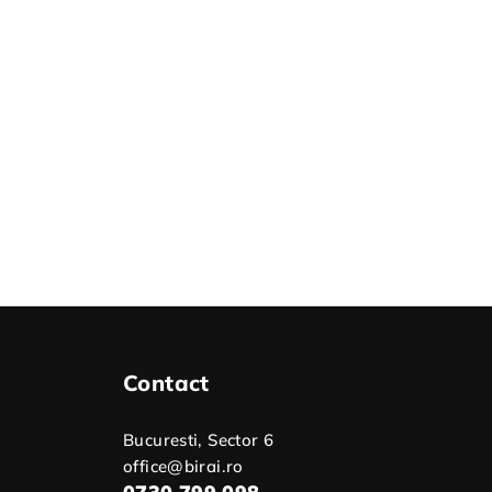
Contact
Bucuresti, Sector 6
office@birai.ro