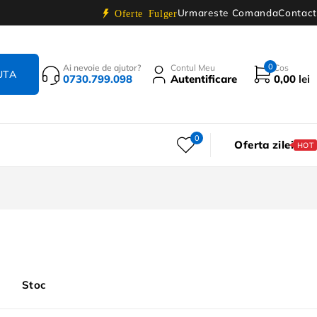
Urmareste Comanda
Contact
Oferte Fulger
0
Ai nevoie de ajutor?
Contul Meu
Cos
0730.799.098
Autentificare
0,00
lei
0
Oferta zilei
HOT
Stoc