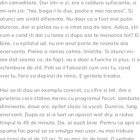
din comoditate. Dar intr-o zi, era o caldura sufocanta, si
mi-am zis: “hai, baga-l la dus, poate e mai racoros”. Si
atunci am simtit diferenta. Nu doar ca a fost mai putin
dureros, dar si pielea nu s-a iritat asa de tare. Adica, stii
cum e cand iti dai cu lama si dupa aia te mananca tot? Ei
bine, cu epilatul ud, nu am avut parte de roseata aia
enervanta. Pielea a ramas calma, linistita. Si atunci mi-
am dat seama ca, de fapt, nu e doar o functie in plus, ci o
schimbare de stil. Poti sa il folosesti cum vrei tu, cand
vrei tu, fara sa depinzi de nimic. E geniala treaba.
Hai sa iti dau un exemplu concret, cu cifre si tot. Am o
prietena care statea mereu cu programul facut: sambata
dimineata, doua ore, epilat clasic la uscat. Dureros, lung,
enervant. Dupa ce si-a luat un aparat wet dry, a redus
timpul la 45 de minute. Da, ai auzit bine. Pentru ca apa si
spuma fac parul sa se smulga mai usor, nu mai trebuie
sa tragi de el de 10 ori. Si nu mai zic de bani. O sedinta