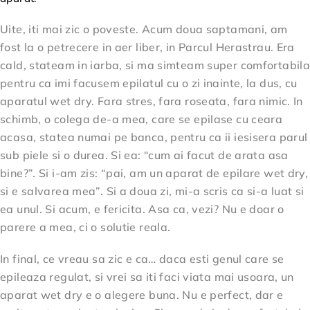
Uite, iti mai zic o poveste. Acum doua saptamani, am
fost la o petrecere in aer liber, in Parcul Herastrau. Era
cald, stateam in iarba, si ma simteam super comfortabila
pentru ca imi facusem epilatul cu o zi inainte, la dus, cu
aparatul wet dry. Fara stres, fara roseata, fara nimic. In
schimb, o colega de-a mea, care se epilase cu ceara
acasa, statea numai pe banca, pentru ca ii iesisera parul
sub piele si o durea. Si ea: “cum ai facut de arata asa
bine?”. Si i-am zis: “pai, am un aparat de epilare wet dry,
si e salvarea mea”. Si a doua zi, mi-a scris ca si-a luat si
ea unul. Si acum, e fericita. Asa ca, vezi? Nu e doar o
parere a mea, ci o solutie reala.
In final, ce vreau sa zic e ca… daca esti genul care se
epileaza regulat, si vrei sa iti faci viata mai usoara, un
aparat wet dry e o alegere buna. Nu e perfect, dar e