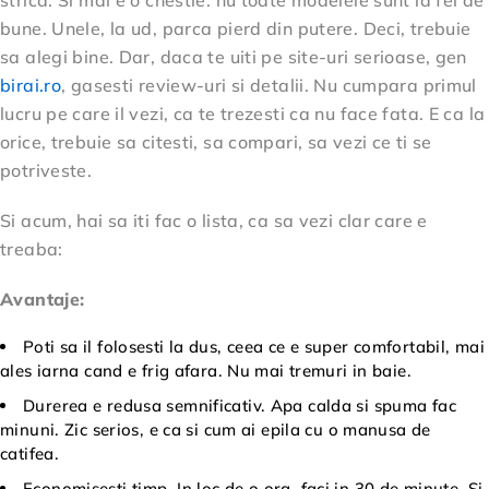
strica. Si mai e o chestie: nu toate modelele sunt la fel de
bune. Unele, la ud, parca pierd din putere. Deci, trebuie
sa alegi bine. Dar, daca te uiti pe site-uri serioase, gen
birai.ro
, gasesti review-uri si detalii. Nu cumpara primul
lucru pe care il vezi, ca te trezesti ca nu face fata. E ca la
orice, trebuie sa citesti, sa compari, sa vezi ce ti se
potriveste.
Si acum, hai sa iti fac o lista, ca sa vezi clar care e
treaba:
Avantaje:
Poti sa il folosesti la dus, ceea ce e super comfortabil, mai
ales iarna cand e frig afara. Nu mai tremuri in baie.
Durerea e redusa semnificativ. Apa calda si spuma fac
minuni. Zic serios, e ca si cum ai epila cu o manusa de
catifea.
Economisesti timp. In loc de o ora, faci in 30 de minute. Si