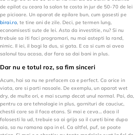
de epilat cu ceara la salon te costa in jur de 50-70 de lei
pe picioare. Un aparat de epilare bun, cum gasesti pe
birai.ro
, te tine ani de zile. Deci, pe termen lung,
economisesti sute de lei. Asta da investitie, nu? Si nu
trebuie sa iti faci programari, nu mai astepti la rand,
nimic. Il iei, il bagi la dus, si gata. E ca si cum ai avea
salonul tau acasa, dar fara sa dai bani in plus.
Dar nu e totul roz, sa fim sinceri
Acum, hai sa nu ne prefacem ca e perfect. Ca orice in
viata, are si parti nasoale. De exemplu, un aparat wet
dry, de multe ori, e mai scump decat unul normal. Pai, da,
pentru ca are tehnologie in plus, garnituri de cauciuc,
chestii care sa il faca etans. Si mai e ceva… daca il
folosesti la ud, trebuie sa ai grija sa il cureti bine dupa
aia, sa nu ramana apa in el. Ca altfel, puf, se poate