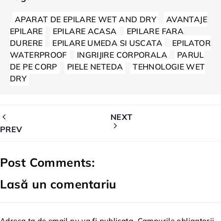
APARAT DE EPILARE WET AND DRY
AVANTAJE
EPILARE
EPILARE ACASA
EPILARE FARA
DURERE
EPILARE UMEDA SI USCATA
EPILATOR
WATERPROOF
INGRIJIRE CORPORALA
PARUL
DE PE CORP
PIELE NETEDA
TEHNOLOGIE WET
DRY
NEXT
PREV
Post Comments:
Lasă un comentariu
Adresa ta de email nu va fi publicata. Campurile obligatorii