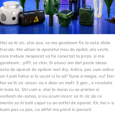
Hai sa iti zic, stai asa, ca ma gandeam fix la asta zilele
trecute. Ma uitam la aparatul meu de epilat, ala vechi,
care trebuie neaparat sa fie conectat la priza, si ma
gandeam… pfff, ce chin. Si atunci am dat peste ideea
asta de aparat de epilare wet dry. Adica, pai, cum adica
sa il poti folosi si la uscat si la ud? Suna a magie, nu? Dar
hai sa iti zic sincer, nu e doar un moft. E gen… o revolutie
in baia ta. Stii cum e, stai la masa cu un prieten si
vorbesti de-astea, si eu acum incerc sa iti zic de ce
merita sa iti bati capul cu un astfel de aparat. Eh, hai s-o
luam pas cu pas, ca altfel ma pierd in povesti.