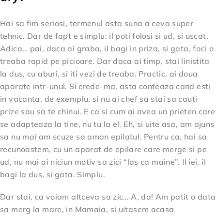
Hai sa fim seriosi, termenul asta suna a ceva super
tehnic. Dar de fapt e simplu: il poti folosi si ud, si uscat.
Adica… pai, daca ai graba, il bagi in priza, si gata, faci o
treaba rapid pe picioare. Dar daca ai timp, stai linistita
la dus, cu aburi, si iti vezi de treaba. Practic, ai doua
aparate intr-unul. Si crede-ma, asta conteaza cand esti
in vacanta, de exemplu, si nu ai chef sa stai sa cauti
prize sau sa te chinui. E ca si cum ai avea un prieten care
se adapteaza la tine, nu tu la el. Eh, si uite asa, am ajuns
sa nu mai am scuze sa aman epilatul. Pentru ca, hai sa
recunoastem, cu un aparat de epilare care merge si pe
ud, nu mai ai niciun motiv sa zici “las ca maine”. Il iei, il
bagi la dus, si gata. Simplu.
Dar stai, ca voiam altceva sa zic… A, da! Am patit o data
sa merg la mare, in Mamaia, si uitasem acasa