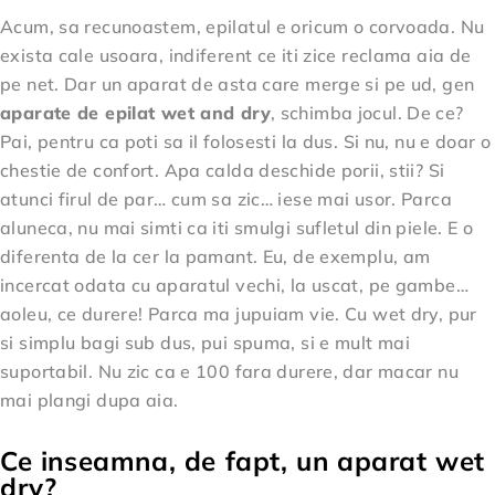
Acum, sa recunoastem, epilatul e oricum o corvoada. Nu
exista cale usoara, indiferent ce iti zice reclama aia de
pe net. Dar un aparat de asta care merge si pe ud, gen
aparate de epilat wet and dry
, schimba jocul. De ce?
Pai, pentru ca poti sa il folosesti la dus. Si nu, nu e doar o
chestie de confort. Apa calda deschide porii, stii? Si
atunci firul de par… cum sa zic… iese mai usor. Parca
aluneca, nu mai simti ca iti smulgi sufletul din piele. E o
diferenta de la cer la pamant. Eu, de exemplu, am
incercat odata cu aparatul vechi, la uscat, pe gambe…
aoleu, ce durere! Parca ma jupuiam vie. Cu wet dry, pur
si simplu bagi sub dus, pui spuma, si e mult mai
suportabil. Nu zic ca e 100 fara durere, dar macar nu
mai plangi dupa aia.
Ce inseamna, de fapt, un aparat wet
dry?