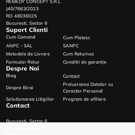
REMEDY CONCEPT S.R.L
J40/7663/2023
RO 48036025
Bucuresti, Sector 6
Suport Clienti
Cum Comand
Cum Platesc
ANPC - SAL
SANPC
Metodele de Livrare
Cum Returnez
Formular Retur
Conditii de garanție
Despre Noi
Blog
Contact
Prelucrarea Datelor cu
Despre Birai
Caracter Personal
Solutionarea Litigiilor
Program de afiliere
Contact
Bucuresti, Sector 6
office@birai.ro