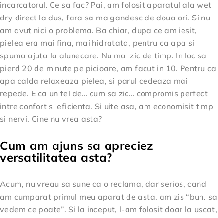
incarcatorul. Ce sa fac? Pai, am folosit aparatul ala wet
dry direct la dus, fara sa ma gandesc de doua ori. Si nu
am avut nici o problema. Ba chiar, dupa ce am iesit,
pielea era mai fina, mai hidratata, pentru ca apa si
spuma ajuta la alunecare. Nu mai zic de timp. In loc sa
pierd 20 de minute pe picioare, am facut in 10. Pentru ca
apa calda relaxeaza pielea, si parul cedeaza mai
repede. E ca un fel de… cum sa zic… compromis perfect
intre confort si eficienta. Si uite asa, am economisit timp
si nervi. Cine nu vrea asta?
Cum am ajuns sa apreciez
versatilitatea asta?
Acum, nu vreau sa sune ca o reclama, dar serios, cand
am cumparat primul meu aparat de asta, am zis “bun, sa
vedem ce poate”. Si la inceput, l-am folosit doar la uscat,