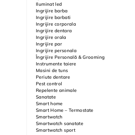
Iluminat led
Ingrijire barba
Ingrijire barbati
Ingrijire corporala
Ingrijire dentara
Ingrijire orala
Ingrijire par
Ingrijire personala
Îngrijire Personală & Grooming
Instrumente taiere
Masini de tuns
Periute dentare
Pest control
Repelente animale
Sanatate
Smart home
Smart Home – Termostate
Smartwatch
Smartwatch sanatate
Smartwatch sport