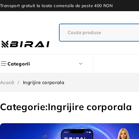
Transport gratuit la toate comenzile de peste 400 RON
Categorii
Acasă
/
Ingrijire corporala
Categorie:Ingrijire corporala