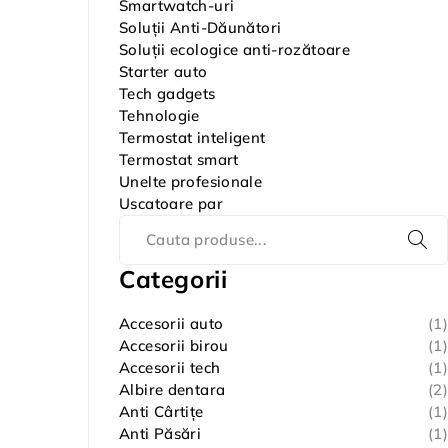
Smartwatch-uri
Soluții Anti-Dăunători
Soluții ecologice anti-rozătoare
Starter auto
Tech gadgets
Tehnologie
Termostat inteligent
Termostat smart
Unelte profesionale
Uscatoare par
Categorii
Accesorii auto
(1)
Accesorii birou
(1)
Accesorii tech
(1)
Albire dentara
(2)
Anti Cârtițe
(1)
Anti Păsări
(1)