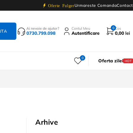
Urmareste Comanda
Contact
Oferte Fulger
0
Ai nevoie de ajutor?
Contul Meu
Cos
0730.799.098
Autentificare
0,00
lei
0
Oferta zilei
HOT
Arhive