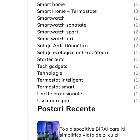
Smart home
(1)
Smart Home – Termostate
(3)
Smartwatch
(1)
Smartwatch sanatate
(1)
Smartwatch sport
(2)
Smartwatch-uri
(2)
Soluții Anti-Dăunători
(2)
Soluții ecologice anti-rozătoare
(1)
Starter auto
(1)
Tech gadgets
(1)
Tehnologie
(1)
Termostat inteligent
(1)
Termostat smart
(1)
Unelte profesionale
(1)
Uscatoare par
(1)
Postari Recente
Top dispozitive BIRAI care iti
simplifica viata de zi cu zi