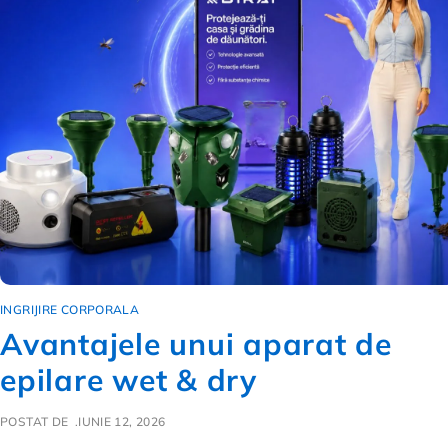
INGRIJIRE CORPORALA
Avantajele unui aparat de
epilare wet & dry
POSTAT DE
IUNIE 12, 2026