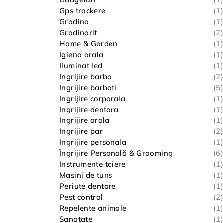
Gps trackere
(1)
Gradina
(1)
Gradinarit
(2)
Home & Garden
(1)
Igiena orala
(1)
Iluminat led
(1)
Ingrijire barba
(2)
Ingrijire barbati
(5)
Ingrijire corporala
(1)
Ingrijire dentara
(1)
Ingrijire orala
(1)
Ingrijire par
(2)
Ingrijire personala
(1)
Îngrijire Personală & Grooming
(6)
Instrumente taiere
(1)
Masini de tuns
(1)
Periute dentare
(1)
Pest control
(2)
Repelente animale
(1)
Sanatate
(1)