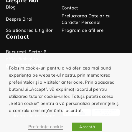
Despre Noi
Blog
Contact
Prelucrarea Datelor cu
Despre Birai
Caracter Personal
Solutionarea Litigiilor
Program de afiliere
Contact
Bucuresti, Sector 6
office@birai.ro
0730.799.098
Folosim cookie-uri pentru a vă oferi cea mai bună
experiență pe website-ul nostru, prin memorarea
preferințelor și a vizitelor anterioare. Prin apăsarea
butonului „Accept”, vă exprimați acordul pentru
utilizarea tuturor cookie-urilor. Totuși, puteți accesa
„Setări cookie” pentru a vă personaliza preferințele și
© Birai. Toate
a controla consimțământul acordat.
drepturile rezervate.
Preferințe cookie
Acceptă