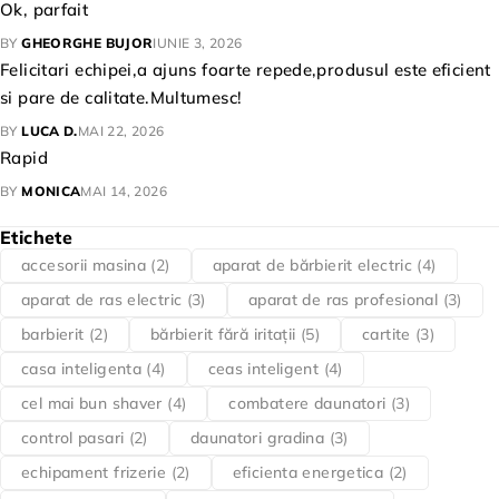
Ok, parfait
BY
GHEORGHE BUJOR
IUNIE 3, 2026
Felicitari echipei,a ajuns foarte repede,produsul este eficient
si pare de calitate.Multumesc!
BY
LUCA D.
MAI 22, 2026
Rapid
BY
MONICA
MAI 14, 2026
Etichete
accesorii masina
(2)
aparat de bărbierit electric
(4)
aparat de ras electric
(3)
aparat de ras profesional
(3)
barbierit
(2)
bărbierit fără iritații
(5)
cartite
(3)
casa inteligenta
(4)
ceas inteligent
(4)
cel mai bun shaver
(4)
combatere daunatori
(3)
control pasari
(2)
daunatori gradina
(3)
echipament frizerie
(2)
eficienta energetica
(2)