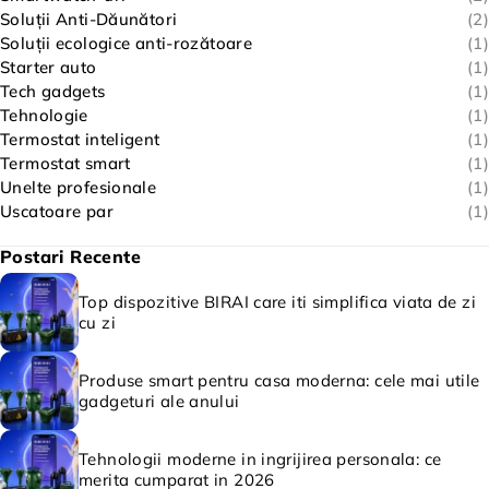
Soluții Anti-Dăunători
(2)
Soluții ecologice anti-rozătoare
(1)
Starter auto
(1)
Tech gadgets
(1)
Tehnologie
(1)
Termostat inteligent
(1)
Termostat smart
(1)
Unelte profesionale
(1)
Uscatoare par
(1)
Postari Recente
Top dispozitive BIRAI care iti simplifica viata de zi
cu zi
Produse smart pentru casa moderna: cele mai utile
gadgeturi ale anului
Tehnologii moderne in ingrijirea personala: ce
merita cumparat in 2026