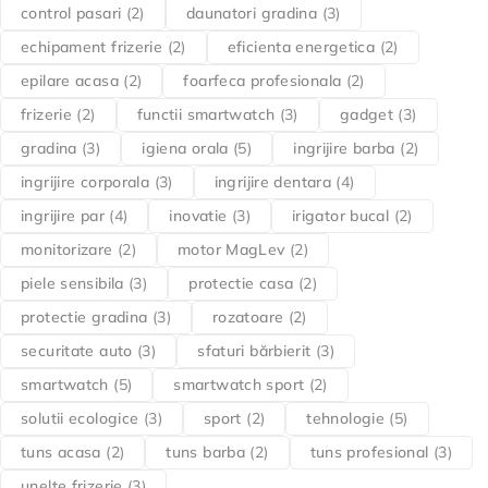
control pasari
(2)
daunatori gradina
(3)
echipament frizerie
(2)
eficienta energetica
(2)
epilare acasa
(2)
foarfeca profesionala
(2)
frizerie
(2)
functii smartwatch
(3)
gadget
(3)
gradina
(3)
igiena orala
(5)
ingrijire barba
(2)
ingrijire corporala
(3)
ingrijire dentara
(4)
ingrijire par
(4)
inovatie
(3)
irigator bucal
(2)
monitorizare
(2)
motor MagLev
(2)
piele sensibila
(3)
protectie casa
(2)
protectie gradina
(3)
rozatoare
(2)
securitate auto
(3)
sfaturi bărbierit
(3)
smartwatch
(5)
smartwatch sport
(2)
solutii ecologice
(3)
sport
(2)
tehnologie
(5)
tuns acasa
(2)
tuns barba
(2)
tuns profesional
(3)
unelte frizerie
(3)