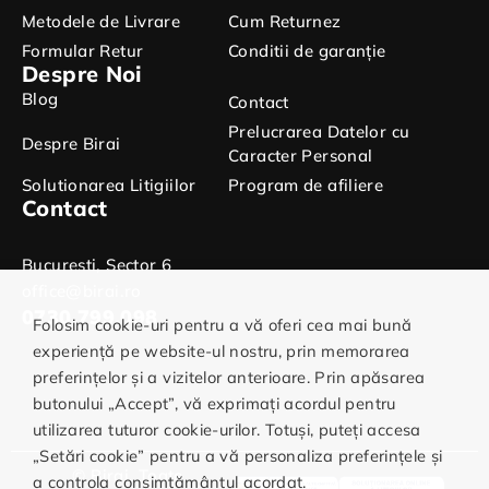
Metodele de Livrare
Cum Returnez
Formular Retur
Conditii de garanție
Despre Noi
Blog
Contact
Prelucrarea Datelor cu
Despre Birai
Caracter Personal
Solutionarea Litigiilor
Program de afiliere
Contact
Bucuresti, Sector 6
office@birai.ro
0730.799.098
Folosim cookie-uri pentru a vă oferi cea mai bună
experiență pe website-ul nostru, prin memorarea
preferințelor și a vizitelor anterioare. Prin apăsarea
butonului „Accept”, vă exprimați acordul pentru
utilizarea tuturor cookie-urilor. Totuși, puteți accesa
„Setări cookie” pentru a vă personaliza preferințele și
© Birai. Toate
a controla consimțământul acordat.