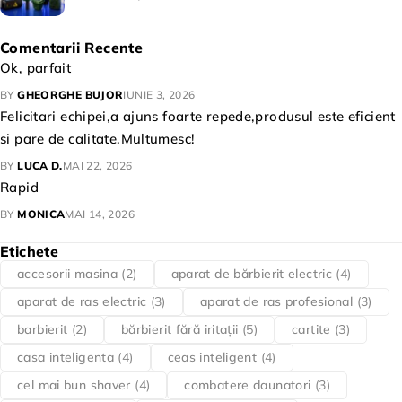
Comentarii Recente
Ok, parfait
BY
GHEORGHE BUJOR
IUNIE 3, 2026
Felicitari echipei,a ajuns foarte repede,produsul este eficient
si pare de calitate.Multumesc!
BY
LUCA D.
MAI 22, 2026
Rapid
BY
MONICA
MAI 14, 2026
Etichete
accesorii masina
(2)
aparat de bărbierit electric
(4)
aparat de ras electric
(3)
aparat de ras profesional
(3)
barbierit
(2)
bărbierit fără iritații
(5)
cartite
(3)
casa inteligenta
(4)
ceas inteligent
(4)
cel mai bun shaver
(4)
combatere daunatori
(3)