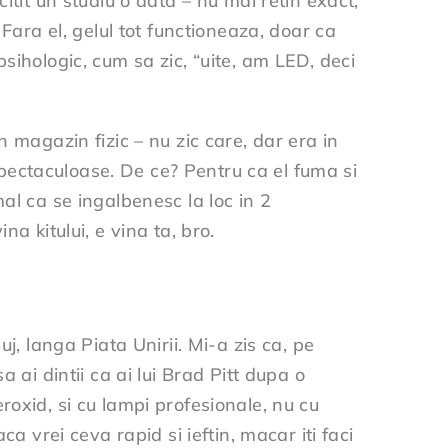
itit un studiu o data – nu mai retin exact,
Fara el, gelul tot functioneaza, doar ca
sihologic, cum sa zic, “uite, am LED, deci
 magazin fizic – nu zic care, dar era in
 spectaculoase. De ce? Pentru ca el fuma si
al ca se ingalbenesc la loc in 2
a kitului, e vina ta, bro.
j, langa Piata Unirii. Mi-a zis ca, pe
 ai dintii ca ai lui Brad Pitt dupa o
roxid, si cu lampi profesionale, nu cu
a vrei ceva rapid si ieftin, macar iti faci