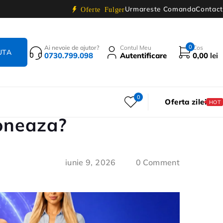
Urmareste Comanda
Contact
Oferte Fulger
0
Ai nevoie de ajutor?
Contul Meu
Cos
0730.799.098
Autentificare
0,00
lei
0
Oferta zilei
HOT
ioneaza?
iunie 9, 2026
0 Comment