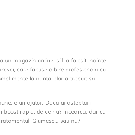
 un magazin online, si l-a folosit inainte
miresei, care facuse albire profesionala cu
complimente la nunta, dar a trebuit sa
nune, e un ajutor. Daca ai asteptari
un boost rapid, de ce nu? Incearca, dar cu
t tratamentul. Glumesc… sau nu?