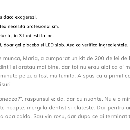
les daca exagerezi.
lea necesita profesionalism.
ile, in 3 luni esti la loc.
d, doar gel placebo si LED slab. Asa ca verifica ingredientele.
e munca, Maria, a cumparat un kit de 200 de lei de la
 dintii ei aratau mai bine, dar tot nu erau albi ca ai 
 minute pe zi, a fost multumita. A spus ca a primit 
suri.
tioneaza?”, raspunsul e: da, dar cu nuante. Nu e o mi
este noapte, mergi la dentist si plateste. Dar pentru 
bea apa calda. Sau vin rosu, dar dupa ce ai termina