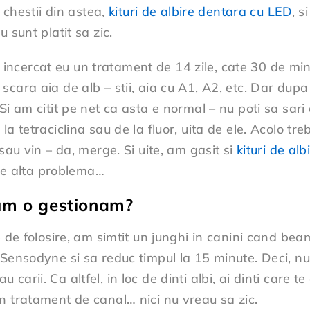
e chestii din astea,
kituri de albire dentara cu LED
, s
 sunt platit sa zic.
incercat eu un tratament de 14 zile, cate 30 de m
 scara aia de alb – stii, aia cu A1, A2, etc. Dar d
Si am citit pe net ca asta e normal – nu poti sa sari 
a tetraciclina sau de la fluor, uita de ele. Acolo tr
sau vin – da, merge. Si uite, am gasit si
kituri de al
a e alta problema…
cum o gestionam?
e de folosire, am simtit un junghi in canini cand bea
Sensodyne si sa reduc timpul la 15 minute. Deci, nu 
au carii. Ca altfel, in loc de dinti albi, ai dinti care t
n tratament de canal… nici nu vreau sa zic.