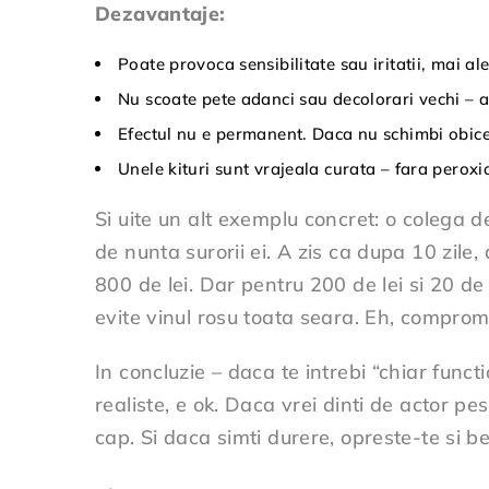
Dezavantaje:
Poate provoca sensibilitate sau iritatii, mai a
Nu scoate pete adanci sau decolorari vechi – a
Efectul nu e permanent. Daca nu schimbi obiceiur
Unele kituri sunt vrajeala curata – fara peroxi
Si uite un alt exemplu concret: o colega d
de nunta surorii ei. A zis ca dupa 10 zile,
800 de lei. Dar pentru 200 de lei si 20 de
evite vinul rosu toata seara. Eh, compromi
In concluzie – daca te intrebi “chiar func
realiste, e ok. Daca vrei dinti de actor p
cap. Si daca simti durere, opreste-te si 