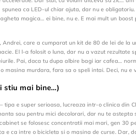
 acceleratie. Dar stai, ca voiam altceva sa zic… am c
e spunea ca LED-ul chiar ajuta, dar nu e obligatoriu. 
bagheta magica… ei bine, nu e. E mai mult un boost p
 Andrei, care a cumparat un kit de 80 de lei de la un
acie. El l-a folosit o luna, dar nu a vazut rezultate
urile. Pai, daca tu dupa albire bagi iar cafea… norm
masina murdara, fara sa o speli intai. Deci, nu e vin
ei stiu mai bine…)
ipa e super serioasa, lucreaza intr-o clinica din Clu
anta sau pentru mici decolorari, dar nu te astepta sa
cabinet se folosesc concentratii mai mari, gen 30 pe
 e ca intre o bicicleta si o masina de curse. Dar, dac