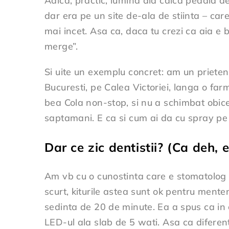
Adica, practic, lumina aia calca pedala de
dar era pe un site de-ala de stiinta – car
mai incet. Asa ca, daca tu crezi ca aia e 
merge”.
Si uite un exemplu concret: am un prieten,
Bucuresti, pe Calea Victoriei, langa o farm
bea Cola non-stop, si nu a schimbat obicei
saptamani. E ca si cum ai da cu spray pe o 
Dar ce zic dentistii? (Ca deh, 
Am vb cu o cunostinta care e stomatolog – t
scurt, kiturile astea sunt ok pentru menten
sedinta de 20 de minute. Ea a spus ca in 
LED-ul ala slab de 5 wati. Asa ca diferenta