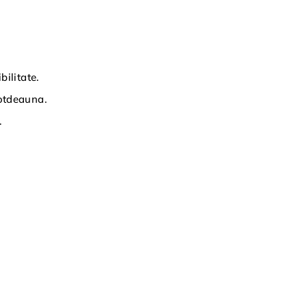
bilitate.
totdeauna.
.