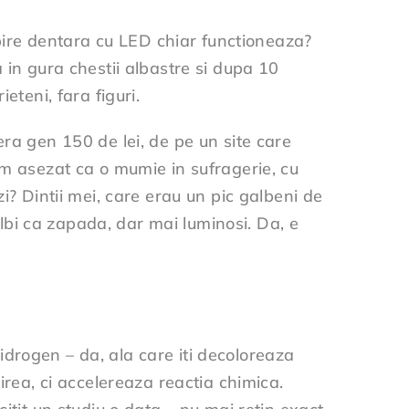
albire dentara cu LED chiar functioneaza?
 in gura chestii albastre si dupa 10
eteni, fara figuri.
era gen 150 de lei, de pe un site care
am asezat ca o mumie in sufragerie, cu
i? Dintii mei, care erau un pic galbeni de
 albi ca zapada, dar mai luminosi. Da, e
drogen – da, ala care iti decoloreaza
irea, ci accelereaza reactia chimica.