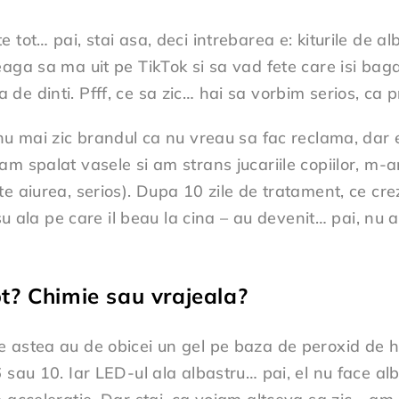
 tot… pai, stai asa, deci intrebarea e: kiturile de 
aga sa ma uit pe TikTok si sa vad fete care isi baga
 dinti. Pfff, ce sa zic… hai sa vorbim serios, ca pri
 nu mai zic brandul ca nu vreau sa fac reclama, dar 
am spalat vasele si am strans jucariile copiilor, m-
e aiurea, serios). Dupa 10 zile de tratament, ce crez
osu ala pe care il beau la cina – au devenit… pai, nu
t? Chimie sau vrajeala?
 astea au de obicei un gel pe baza de peroxid de hi
 sau 10. Iar LED-ul ala albastru… pai, el nu face alb