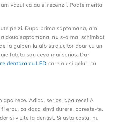
i am vazut ca au si recenzii. Poate merita
inute pe zi. Dupa prima saptamana, am
upa a doua saptamana, nu s-a mai schimbat
de la galben la alb stralucitor doar cu un
ebuie fateta sau ceva mai serios. Dar
bire dentara cu LED
care au si geluri cu
m apa rece. Adica, serios, apa rece! A
fi erou, ca daca simti durere, opreste-te.
e dor si vizite la dentist. Si asta costa, nu