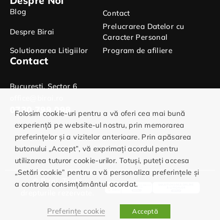
Despre Noi
Blog
Contact
Prelucrarea Datelor cu
Despre Birai
Caracter Personal
Solutionarea Litigiilor
Program de afiliere
Contact
Bucuresti, Sector 6
office@birai.ro
0730.799.098
Folosim cookie-uri pentru a vă oferi cea mai bună
experiență pe website-ul nostru, prin memorarea
preferințelor și a vizitelor anterioare. Prin apăsarea
butonului „Accept”, vă exprimați acordul pentru
utilizarea tuturor cookie-urilor. Totuși, puteți accesa
„Setări cookie” pentru a vă personaliza preferințele și
© Birai. Toate
a controla consimțământul acordat.
drepturile rezervate.
Preferințe cookie
Acceptă