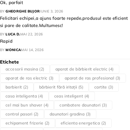
Ok, parfait
BY
GHEORGHE BUJOR
IUNIE 3, 2026
Felicitari echipei,a ajuns foarte repede,produsul este eficient
si pare de calitate.Multumesc!
BY
LUCA D.
MAI 22, 2026
Rapid
BY
MONICA
MAI 14, 2026
Etichete
accesorii masina
(2)
aparat de bărbierit electric
(4)
aparat de ras electric
(3)
aparat de ras profesional
(3)
barbierit
(2)
bărbierit fără iritații
(5)
cartite
(3)
casa inteligenta
(4)
ceas inteligent
(4)
cel mai bun shaver
(4)
combatere daunatori
(3)
control pasari
(2)
daunatori gradina
(3)
echipament frizerie
(2)
eficienta energetica
(2)