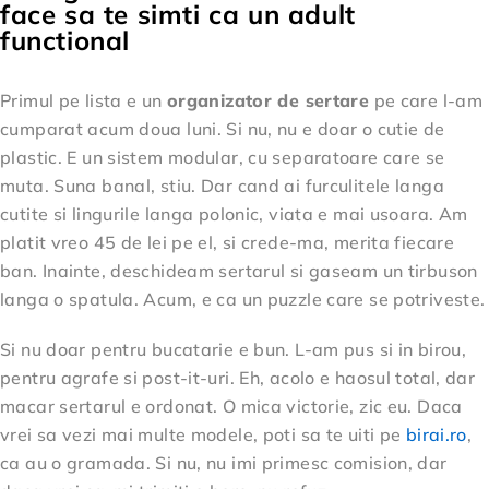
face sa te simti ca un adult
functional
Primul pe lista e un
organizator de sertare
pe care l-am
cumparat acum doua luni. Si nu, nu e doar o cutie de
plastic. E un sistem modular, cu separatoare care se
muta. Suna banal, stiu. Dar cand ai furculitele langa
cutite si lingurile langa polonic, viata e mai usoara. Am
platit vreo 45 de lei pe el, si crede-ma, merita fiecare
ban. Inainte, deschideam sertarul si gaseam un tirbuson
langa o spatula. Acum, e ca un puzzle care se potriveste.
Si nu doar pentru bucatarie e bun. L-am pus si in birou,
pentru agrafe si post-it-uri. Eh, acolo e haosul total, dar
macar sertarul e ordonat. O mica victorie, zic eu. Daca
vrei sa vezi mai multe modele, poti sa te uiti pe
birai.ro
,
ca au o gramada. Si nu, nu imi primesc comision, dar