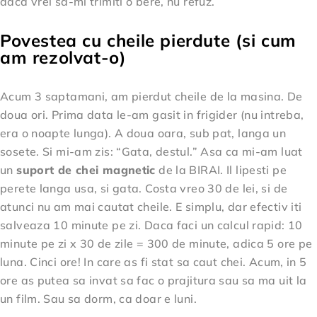
daca vrei sa-mi trimiti o bere, nu refuz.
Povestea cu cheile pierdute (si cum
am rezolvat-o)
Acum 3 saptamani, am pierdut cheile de la masina. De
doua ori. Prima data le-am gasit in frigider (nu intreba,
era o noapte lunga). A doua oara, sub pat, langa un
sosete. Si mi-am zis: “Gata, destul.” Asa ca mi-am luat
un
suport de chei magnetic
de la BIRAI. Il lipesti pe
perete langa usa, si gata. Costa vreo 30 de lei, si de
atunci nu am mai cautat cheile. E simplu, dar efectiv iti
salveaza 10 minute pe zi. Daca faci un calcul rapid: 10
minute pe zi x 30 de zile = 300 de minute, adica 5 ore pe
luna. Cinci ore! In care as fi stat sa caut chei. Acum, in 5
ore as putea sa invat sa fac o prajitura sau sa ma uit la
un film. Sau sa dorm, ca doar e luni.