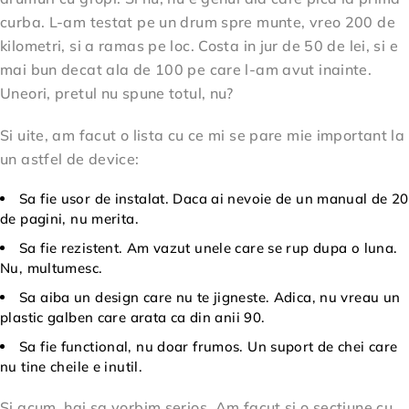
curba. L-am testat pe un drum spre munte, vreo 200 de
kilometri, si a ramas pe loc. Costa in jur de 50 de lei, si e
mai bun decat ala de 100 pe care l-am avut inainte.
Uneori, pretul nu spune totul, nu?
Si uite, am facut o lista cu ce mi se pare mie important la
un astfel de device:
Sa fie usor de instalat. Daca ai nevoie de un manual de 20
de pagini, nu merita.
Sa fie rezistent. Am vazut unele care se rup dupa o luna.
Nu, multumesc.
Sa aiba un design care nu te jigneste. Adica, nu vreau un
plastic galben care arata ca din anii 90.
Sa fie functional, nu doar frumos. Un suport de chei care
nu tine cheile e inutil.
Si acum, hai sa vorbim serios. Am facut si o sectiune cu