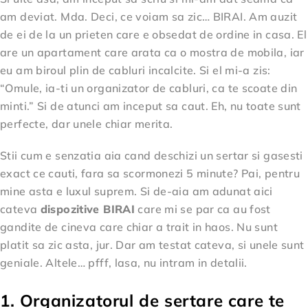
am deviat. Mda. Deci, ce voiam sa zic… BIRAI. Am auzit
de ei de la un prieten care e obsedat de ordine in casa. El
are un apartament care arata ca o mostra de mobila, iar
eu am biroul plin de cabluri incalcite. Si el mi-a zis:
“Omule, ia-ti un organizator de cabluri, ca te scoate din
minti.” Si de atunci am inceput sa caut. Eh, nu toate sunt
perfecte, dar unele chiar merita.
Stii cum e senzatia aia cand deschizi un sertar si gasesti
exact ce cauti, fara sa scormonezi 5 minute? Pai, pentru
mine asta e luxul suprem. Si de-aia am adunat aici
cateva
dispozitive BIRAI
care mi se par ca au fost
gandite de cineva care chiar a trait in haos. Nu sunt
platit sa zic asta, jur. Dar am testat cateva, si unele sunt
geniale. Altele… pfff, lasa, nu intram in detalii.
1. Organizatorul de sertare care te