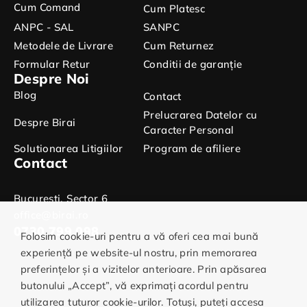
Cum Comand
Cum Platesc
ANPC - SAL
SANPC
Metodele de Livrare
Cum Returnez
Formular Retur
Conditii de garanție
Despre Noi
Blog
Contact
Prelucrarea Datelor cu
Despre Birai
Caracter Personal
Solutionarea Litigiilor
Program de afiliere
Contact
Bucuresti, Sector 6
office@birai.ro
0730.799.098
Folosim cookie-uri pentru a vă oferi cea mai bună
experiență pe website-ul nostru, prin memorarea
preferințelor și a vizitelor anterioare. Prin apăsarea
butonului „Accept”, vă exprimați acordul pentru
utilizarea tuturor cookie-urilor. Totuși, puteți accesa