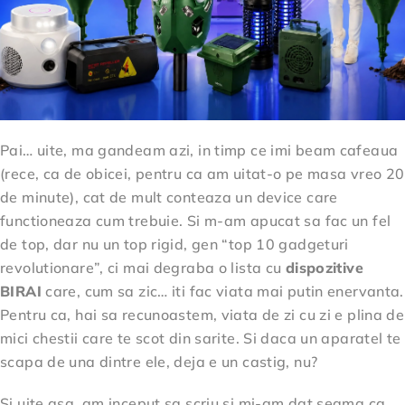
Pai… uite, ma gandeam azi, in timp ce imi beam cafeaua
(rece, ca de obicei, pentru ca am uitat-o pe masa vreo 20
de minute), cat de mult conteaza un device care
functioneaza cum trebuie. Si m-am apucat sa fac un fel
de top, dar nu un top rigid, gen “top 10 gadgeturi
revolutionare”, ci mai degraba o lista cu
dispozitive
BIRAI
care, cum sa zic… iti fac viata mai putin enervanta.
Pentru ca, hai sa recunoastem, viata de zi cu zi e plina de
mici chestii care te scot din sarite. Si daca un aparatel te
scapa de una dintre ele, deja e un castig, nu?
Si uite asa, am inceput sa scriu si mi-am dat seama ca