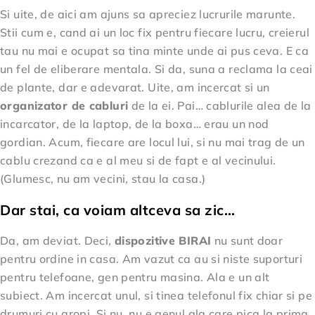
Si uite, de aici am ajuns sa apreciez lucrurile marunte.
Stii cum e, cand ai un loc fix pentru fiecare lucru, creierul
tau nu mai e ocupat sa tina minte unde ai pus ceva. E ca
un fel de eliberare mentala. Si da, suna a reclama la ceai
de plante, dar e adevarat. Uite, am incercat si un
organizator de cabluri
de la ei. Pai… cablurile alea de la
incarcator, de la laptop, de la boxa… erau un nod
gordian. Acum, fiecare are locul lui, si nu mai trag de un
cablu crezand ca e al meu si de fapt e al vecinului.
(Glumesc, nu am vecini, stau la casa.)
Dar stai, ca voiam altceva sa zic…
Da, am deviat. Deci,
dispozitive BIRAI
nu sunt doar
pentru ordine in casa. Am vazut ca au si niste suporturi
pentru telefoane, gen pentru masina. Ala e un alt
subiect. Am incercat unul, si tinea telefonul fix chiar si pe
drumuri cu gropi. Si nu, nu e genul ala care pica la prima