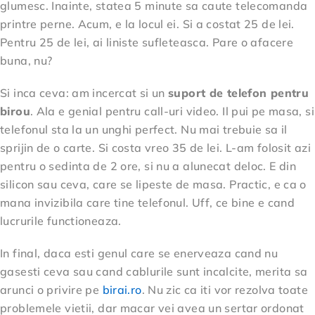
glumesc. Inainte, statea 5 minute sa caute telecomanda
printre perne. Acum, e la locul ei. Si a costat 25 de lei.
Pentru 25 de lei, ai liniste sufleteasca. Pare o afacere
buna, nu?
Si inca ceva: am incercat si un
suport de telefon pentru
birou
. Ala e genial pentru call-uri video. Il pui pe masa, si
telefonul sta la un unghi perfect. Nu mai trebuie sa il
sprijin de o carte. Si costa vreo 35 de lei. L-am folosit azi
pentru o sedinta de 2 ore, si nu a alunecat deloc. E din
silicon sau ceva, care se lipeste de masa. Practic, e ca o
mana invizibila care tine telefonul. Uff, ce bine e cand
lucrurile functioneaza.
In final, daca esti genul care se enerveaza cand nu
gasesti ceva sau cand cablurile sunt incalcite, merita sa
arunci o privire pe
birai.ro
. Nu zic ca iti vor rezolva toate
problemele vietii, dar macar vei avea un sertar ordonat