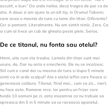
ascutit, e bun.” Da unde naiba, daca tragea de par ca de
ata. A doua zi am ajuns la un alt tip, in Drumul Taberei,
care avea o masina de tuns cu lame din titan. Diferenta?
Cer si pamant. Literalmente. Nu am simtit nimic. Zero. Ca
si cum ai trece un cub de gheata peste piele. Serios.
De ce titanul, nu fonta sau otelul?
Hmm, uite cum sta treaba. Lamele din titan sunt mai
usure, da. Dar nu asta e smecheria. Ele nu se incalzesc.
Stii cum e cand dai cu masina de tuns si dupa 5 minute
simti ca iti arde scalpul? Ala e otelul ieftin care freaca si
genereaza caldura. Titanul, fiind mai… cum sa zic… inert,
nu face asta. Ramane rece. Iar pentru un frizer care
tunde 10 oameni pe zi, asta inseamna ca nu trebuie sa
opreasca din 5 in 5 minute sa se raceasca aparatul.