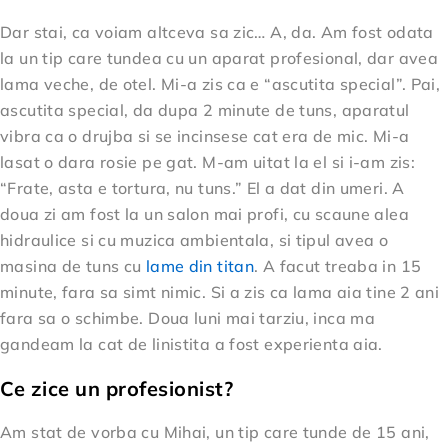
Dar stai, ca voiam altceva sa zic… A, da. Am fost odata
la un tip care tundea cu un aparat profesional, dar avea
lama veche, de otel. Mi-a zis ca e “ascutita special”. Pai,
ascutita special, da dupa 2 minute de tuns, aparatul
vibra ca o drujba si se incinsese cat era de mic. Mi-a
lasat o dara rosie pe gat. M-am uitat la el si i-am zis:
“Frate, asta e tortura, nu tuns.” El a dat din umeri. A
doua zi am fost la un salon mai profi, cu scaune alea
hidraulice si cu muzica ambientala, si tipul avea o
masina de tuns cu
lame din titan
. A facut treaba in 15
minute, fara sa simt nimic. Si a zis ca lama aia tine 2 ani
fara sa o schimbe. Doua luni mai tarziu, inca ma
gandeam la cat de linistita a fost experienta aia.
Ce zice un profesionist?
Am stat de vorba cu Mihai, un tip care tunde de 15 ani,