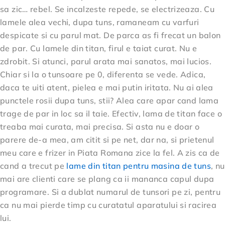
sa zic… rebel. Se incalzeste repede, se electrizeaza. Cu
lamele alea vechi, dupa tuns, ramaneam cu varfuri
despicate si cu parul mat. De parca as fi frecat un balon
de par. Cu lamele din titan, firul e taiat curat. Nu e
zdrobit. Si atunci, parul arata mai sanatos, mai lucios.
Chiar si la o tunsoare pe 0, diferenta se vede. Adica,
daca te uiti atent, pielea e mai putin iritata. Nu ai alea
punctele rosii dupa tuns, stii? Alea care apar cand lama
trage de par in loc sa il taie. Efectiv, lama de titan face o
treaba mai curata, mai precisa. Si asta nu e doar o
parere de-a mea, am citit si pe net, dar na, si prietenul
meu care e frizer in Piata Romana zice la fel. A zis ca de
cand a trecut pe
lame din titan pentru masina de tuns
, nu
mai are clienti care se plang ca ii mananca capul dupa
programare. Si a dublat numarul de tunsori pe zi, pentru
ca nu mai pierde timp cu curatatul aparatului si racirea
lui.