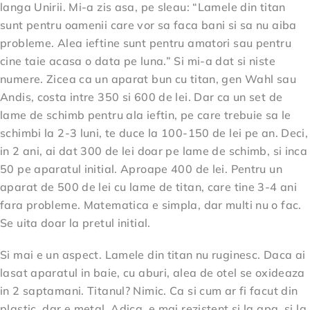
langa Unirii. Mi-a zis asa, pe sleau: “Lamele din titan
sunt pentru oamenii care vor sa faca bani si sa nu aiba
probleme. Alea ieftine sunt pentru amatori sau pentru
cine taie acasa o data pe luna.” Si mi-a dat si niste
numere. Zicea ca un aparat bun cu titan, gen Wahl sau
Andis, costa intre 350 si 600 de lei. Dar ca un set de
lame de schimb pentru ala ieftin, pe care trebuie sa le
schimbi la 2-3 luni, te duce la 100-150 de lei pe an. Deci,
in 2 ani, ai dat 300 de lei doar pe lame de schimb, si inca
50 pe aparatul initial. Aproape 400 de lei. Pentru un
aparat de 500 de lei cu lame de titan, care tine 3-4 ani
fara probleme. Matematica e simpla, dar multi nu o fac.
Se uita doar la pretul initial.
Si mai e un aspect. Lamele din titan nu ruginesc. Daca ai
lasat aparatul in baie, cu aburi, alea de otel se oxideaza
in 2 saptamani. Titanul? Nimic. Ca si cum ar fi facut din
plastic, dar e metal. Adica, e mai rezistent si la apa, si la