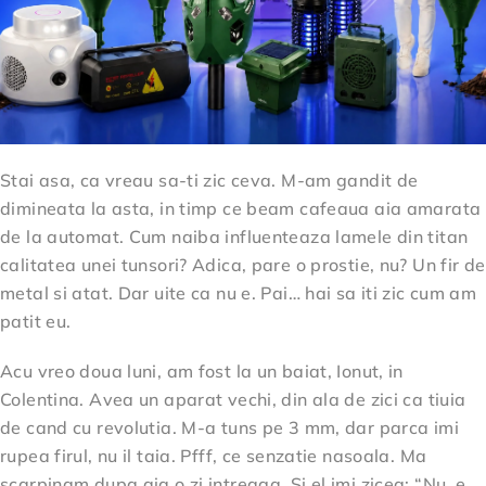
Stai asa, ca vreau sa-ti zic ceva. M-am gandit de
dimineata la asta, in timp ce beam cafeaua aia amarata
de la automat. Cum naiba influenteaza lamele din titan
calitatea unei tunsori? Adica, pare o prostie, nu? Un fir de
metal si atat. Dar uite ca nu e. Pai… hai sa iti zic cum am
patit eu.
Acu vreo doua luni, am fost la un baiat, Ionut, in
Colentina. Avea un aparat vechi, din ala de zici ca tiuia
de cand cu revolutia. M-a tuns pe 3 mm, dar parca imi
rupea firul, nu il taia. Pfff, ce senzatie nasoala. Ma
scarpinam dupa aia o zi intreaga. Si el imi zicea: “Nu, e