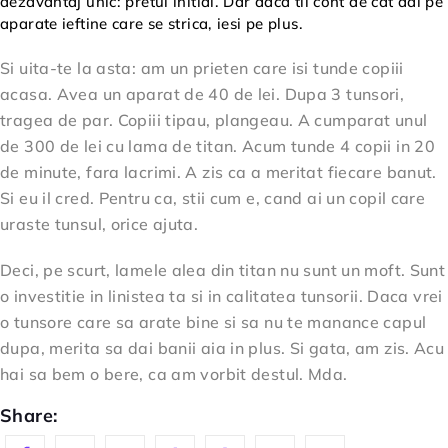
dezavantaj unic: pretul initial. Dar daca tii cont de cat dai pe
aparate ieftine care se strica, iesi pe plus.
Si uita-te la asta: am un prieten care isi tunde copiii
acasa. Avea un aparat de 40 de lei. Dupa 3 tunsori,
tragea de par. Copiii tipau, plangeau. A cumparat unul
de 300 de lei cu lama de titan. Acum tunde 4 copii in 20
de minute, fara lacrimi. A zis ca a meritat fiecare banut.
Si eu il cred. Pentru ca, stii cum e, cand ai un copil care
uraste tunsul, orice ajuta.
Deci, pe scurt, lamele alea din titan nu sunt un moft. Sunt
o investitie in linistea ta si in calitatea tunsorii. Daca vrei
o tunsore care sa arate bine si sa nu te manance capul
dupa, merita sa dai banii aia in plus. Si gata, am zis. Acu
hai sa bem o bere, ca am vorbit destul. Mda.
Share: