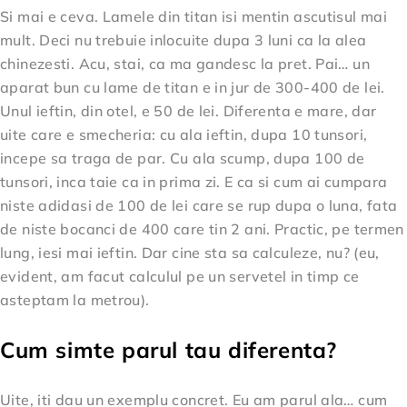
Si mai e ceva. Lamele din titan isi mentin ascutisul mai
mult. Deci nu trebuie inlocuite dupa 3 luni ca la alea
chinezesti. Acu, stai, ca ma gandesc la pret. Pai… un
aparat bun cu lame de titan e in jur de 300-400 de lei.
Unul ieftin, din otel, e 50 de lei. Diferenta e mare, dar
uite care e smecheria: cu ala ieftin, dupa 10 tunsori,
incepe sa traga de par. Cu ala scump, dupa 100 de
tunsori, inca taie ca in prima zi. E ca si cum ai cumpara
niste adidasi de 100 de lei care se rup dupa o luna, fata
de niste bocanci de 400 care tin 2 ani. Practic, pe termen
lung, iesi mai ieftin. Dar cine sta sa calculeze, nu? (eu,
evident, am facut calculul pe un servetel in timp ce
asteptam la metrou).
Cum simte parul tau diferenta?
Uite, iti dau un exemplu concret. Eu am parul ala… cum