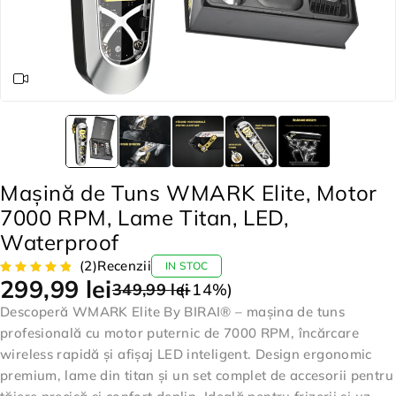
Mașină de Tuns WMARK Elite, Motor
7000 RPM, Lame Titan, LED,
Waterproof
(2)
Recenzii
IN STOC
299,99
lei
349,99
lei
(-
14
%)
Descoperă WMARK Elite By BIRAI® – mașina de tuns
profesională cu motor puternic de 7000 RPM, încărcare
wireless rapidă și afișaj LED inteligent. Design ergonomic
premium, lame din titan și un set complet de accesorii pentru