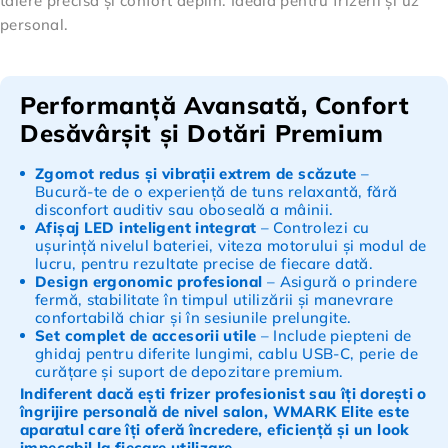
tăiere precisă și confort deplin. Ideală pentru frizerii și uz
personal.
Performanță Avansată, Confort
Desăvârșit și Dotări Premium
Zgomot redus și vibrații extrem de scăzute
–
Bucură-te de o experiență de tuns relaxantă, fără
disconfort auditiv sau oboseală a mâinii.
Afișaj LED inteligent integrat
– Controlezi cu
ușurință nivelul bateriei, viteza motorului și modul de
lucru, pentru rezultate precise de fiecare dată.
Design ergonomic profesional
– Asigură o prindere
fermă, stabilitate în timpul utilizării și manevrare
confortabilă chiar și în sesiunile prelungite.
Set complet de accesorii utile
– Include piepteni de
ghidaj pentru diferite lungimi, cablu USB-C, perie de
curățare și suport de depozitare premium.
Indiferent dacă ești frizer profesionist sau îți dorești o
îngrijire personală de nivel salon, WMARK Elite este
aparatul care îți oferă încredere, eficiență și un look
impecabil la fiecare utilizare.