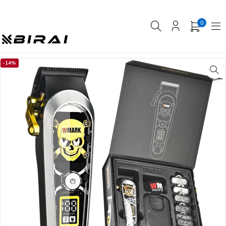
0
-14%