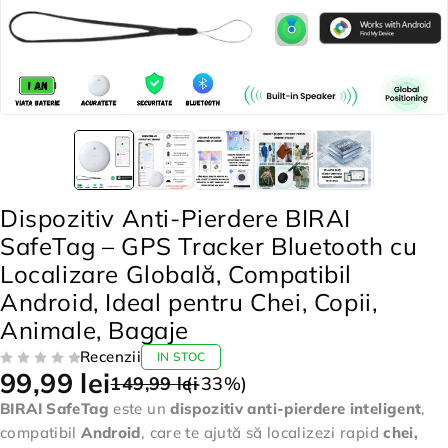
Dispozitiv Anti-Pierdere BIRAI
SafeTag – GPS Tracker Bluetooth cu
Localizare Globală, Compatibil
Android, Ideal pentru Chei, Copii,
Animale, Bagaje
Recenzii
IN STOC
99,99
lei
EVALUAT LA
DIN 5
149,99
lei
(-
33
%)
BIRAI SafeTag
este un
dispozitiv anti-pierdere inteligent
,
compatibil
Android
, care te ajută să localizezi rapid
chei,