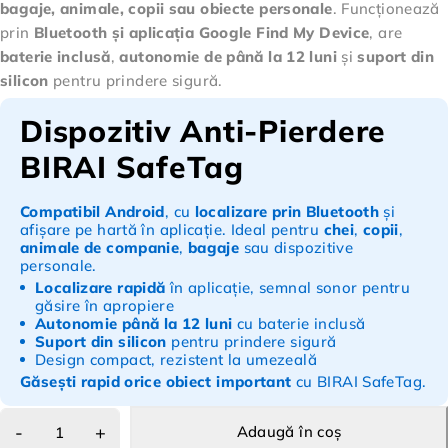
bagaje, animale, copii sau obiecte personale
. Funcționează
prin
Bluetooth și aplicația Google Find My Device
, are
baterie inclusă
,
autonomie de până la 12 luni
și
suport din
silicon
pentru prindere sigură.
Dispozitiv Anti-Pierdere
BIRAI SafeTag
Compatibil Android
, cu
localizare prin Bluetooth
și
afișare pe hartă în aplicație. Ideal pentru
chei
,
copii
,
animale de companie
,
bagaje
sau dispozitive
personale.
Localizare rapidă
în aplicație, semnal sonor pentru
găsire în apropiere
Autonomie până la 12 luni
cu baterie inclusă
Suport din silicon
pentru prindere sigură
Design compact, rezistent la umezeală
Găsești rapid orice obiect important
cu BIRAI SafeTag.
Adaugă în coș