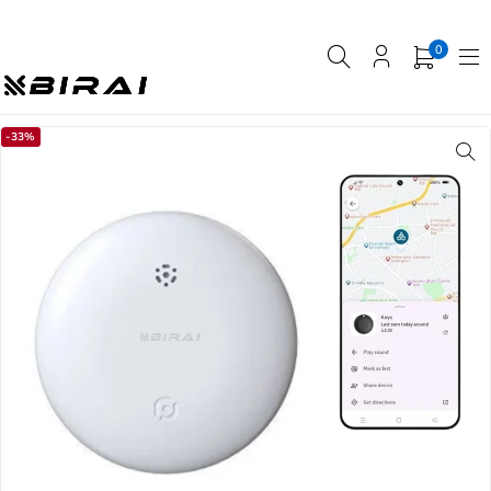
0
-33%