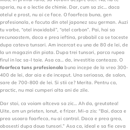
speria, nu e o lectie de chimie. Dar, cum sa zic… daca
otelul e prost, nu ai ce face. O foarfeca buna, gen
profesionala, e facuta din otel japonez sau german. Auzi
tu vorbe, “otel inoxidabil”, “otel carbon”. Pai, hai sa
recunoastem, daca e prea ieftina, probabil ca se toceste
dupa cateva tunsori. Am incercat eu una de 80 de lei, de
la un magazin din piata. Dupa trei tunsori, parca rupea
firul in loc sa-l taie. Asa ca… da, investitia conteaza. O
foarfeca tuns profesionala
buna incepe de la vreo 300-
400 de lei, dar aia e de inceput. Una serioasa, de salon,
sare de 700-800 de lei. Si stii ce? Merita. Pentru ca,
practic, nu mai cumperi alta ani de zile.
Dar stai, ca voiam altceva sa zic… Ah da, greutatea!
Uite, am un prieten, Ionut, e frizer. Mi-a zis: “Bai, daca e
prea usoara foarfeca, nu ai control. Daca e prea grea,
obosesti dupa doua tunsori.” Asa ca, ideal e sa fie ceva