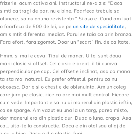
frizerie, acum cativa ani. Instructorul ne-a zis: “Daca
simti ca tragi de par, nu e bine. Foarfeca trebuie sa
alunece, sa nu opuna rezistenta.” Si asa e. Cand am luat
o foarfeca de 500 de lei, de pe
un site de specialitate
,
am simtit diferenta imediat. Parul se taia ca prin branza.
Fara efort, fara zgomot. Doar un “scart” fin, de calitate.
Hmm, si mai e ceva. Tipul de maner. Uite, sunt doua
mari: clasic si offset. Cel clasic e drept, il tii cumva
perpendicular pe cap. Cel offset e inclinat, asa ca mana
ta sta mai natural. Eu prefer offsetul, pentru ca nu
obosesc. Dar e si o chestie de obisnuinta. Am un coleg
care jura pe clasic, zice ca are mai mult control. Fiecare
cum vede. Important e sa nu ai manerul din plastic ieftin,
ca se sparge. Am vazut eu una la un targ, parea misto,
dar manerul era din plastic dur. Dupa o luna, crapa. Asa
ca… uita-te la constructie. Daca e din otel sau aliaj de
zinc, e bine. Daca e din plastic, fugi.