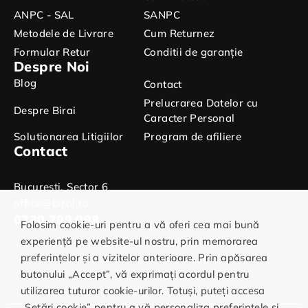
ANPC - SAL
SANPC
Metodele de Livrare
Cum Returnez
Formular Retur
Conditii de garanție
Despre Noi
Blog
Contact
Prelucrarea Datelor cu
Despre Birai
Caracter Personal
Solutionarea Litigiilor
Program de afiliere
Contact
Bucuresti, Sector 6
office@birai.ro
0730.799.098
Folosim cookie-uri pentru a vă oferi cea mai bună
experiență pe website-ul nostru, prin memorarea
preferințelor și a vizitelor anterioare. Prin apăsarea
butonului „Accept”, vă exprimați acordul pentru
utilizarea tuturor cookie-urilor. Totuși, puteți accesa
„Setări cookie” pentru a vă personaliza preferințele și