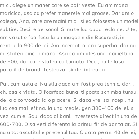
mici, alege un maner care se potriveste. Eu am mana
maricica, asa ca prefer manerele mai groase. Dar am o
colega, Ana, care are maini mici, si ea foloseste un model
subtire. Deci, e personal. Si nu te lua dupa reclame. Uite,
am vazut o foarfeca la un magazin din Bucuresti, in
centru, la 900 de lei. Am incercat-o, era superba, dar nu-
mi statea bine in mana. Asa ca am ales una mai ieftina,
de 500, dar care statea ca turnata. Deci, nu te lasa
pacalit de brand. Testeaza, simte, intreaba.
Pai, cam asta e. Nu stiu daca am fost prea tehnic, dar…
eh, asa e viata. O foarfeca buna iti poate schimba tunsul,
de la o corvoada la o placere. Si daca vrei sa incepi, nu
lua cea mai ieftina. Ia una medie, gen 300-400 de lei, si
vezi cum e. Sau, daca ai bani, investeste direct in una de
600-700. O sa vezi diferenta la primul fir de par taiat. Si
nu uita: ascutitul e prietenul tau. O data pe an, 40 de lei,