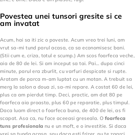
Povestea unei tunsori gresite si ce
am invatat
Acum, hai sa iti zic o poveste. Acum vreo trei luni, am
vrut sa-mi tund parul acasa, ca sa economisesc bani.
(Stii cum e, criza, totul e scump.) Am scos foarfeca veche,
aia de 80 de lei. Si am inceput sa tai. Pai… dupa cinci
minute, parul era zburlit, cu varfuri despicate si rupte.
Aratam de parca m-am luptat cu un motan. A trebuit sa
merg la salon a doua zi, sa-mi repare. A costat 60 de lei,
plus ca am pierdut timp. Deci, practic, am dat 80 pe
foarfeca aia proasta, plus 60 pe reparatie, plus timpul.
Daca luam direct o foarfeca buna, de 400 de lei, as fi
scapat. Asa ca, nu face aceeasi greseala. O
foarfeca
tuns profesionala
nu e un moft, e o investitie. Si daca
vrei sa tunda acasa, sau daca esti frizer, nu te zgarci.