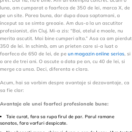
pret. Dar nu, nu e bine. Am un exemplu concret: acum o
luna, am cumparat o foarfeca de 350 de lei, marca X, de
pe un site. Parea buna, dar dupa doua saptamani, a
inceput sa se simta greoaie. Am dus-o la un ascutitor
profesionist, din Cluj. Mi-a zis: “Bai, otelul e moale, nu
merita ascutit. Mai bine cumperi alta.” Asa ca am pierdut
350 de lei. In schimb, am un prieten care si-a luat o
foarfeca de 650 de lei, de pe
un magazin online serios
, si
o are de trei ani. O ascute o data pe an, cu 40 de lei, si
merge ca unsa. Deci, diferenta e clara.
Acum, hai sa vorbim despre avantaje si dezavantaje, ca
sa fie clar:
Avantaje ale unei foarfeci profesionale bune:
Taie curat, fara sa rupa firul de par. Parul ramane
sanatos, fara varfuri despicate.