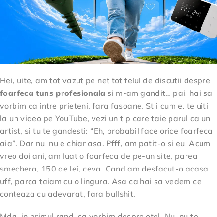
Hei, uite, am tot vazut pe net tot felul de discutii despre
foarfeca tuns profesionala
si m-am gandit… pai, hai sa
vorbim ca intre prieteni, fara fasoane. Stii cum e, te uiti
la un video pe YouTube, vezi un tip care taie parul ca un
artist, si tu te gandesti: “Eh, probabil face orice foarfeca
aia”. Dar nu, nu e chiar asa. Pfff, am patit-o si eu. Acum
vreo doi ani, am luat o foarfeca de pe-un site, parea
smechera, 150 de lei, ceva. Cand am desfacut-o acasa…
uff, parca taiam cu o lingura. Asa ca hai sa vedem ce
conteaza cu adevarat, fara bullshit.
Mda, in primul rand, sa vorbim despre otel. Nu, nu te