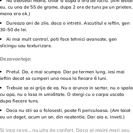
Nu obosesti mana, chiar si dupa o ora de lucru. (Am testat
eu, cu una de 55 de grame, dupa 2 ore de tuns pe un prieten,
mana era ok.)
Dureaza ani de zile, daca o intretii. Ascutitul e ieftin, gen
30-50 de lei.
Ai mai mult control, poti face tehnici avansate, gen
slicingu sau texturizare.
Dezavantaje:
Pretul. Da, e mai scumpa. Dar pe termen lung, iesi mai
ieftin decat sa cumperi una noua la fiecare 6 luni.
Trebuie sa ai grija de ea. Nu o arunca in sertar, nu o spala
cu apa, nu o lasa in umiditate. O stergi cu o carpa uscata
dupa fiecare tuns.
Daca nu stii sa o folosesti, poate fi periculoasa. (Am taiat
eu un deget, acum un an, din neatentie. Dar aia e, inveti.)
Si inca ceva… nu uita de confort. Daca ai maini mari sau