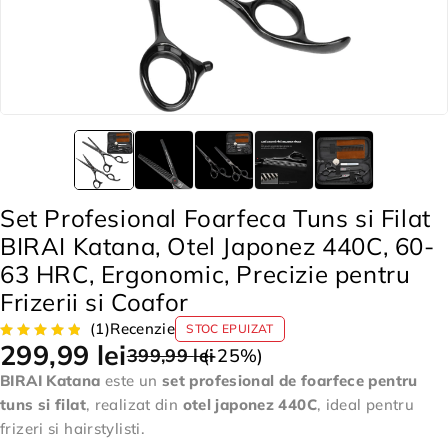
Set Profesional Foarfeca Tuns si Filat
BIRAI Katana, Otel Japonez 440C, 60-
63 HRC, Ergonomic, Precizie pentru
Frizerii si Coafor
(1)
Recenzie
STOC EPUIZAT
299,99
lei
399,99
lei
(-
25
%)
BIRAI Katana
este un
set profesional de foarfece pentru
tuns si filat
, realizat din
otel japonez 440C
, ideal pentru
frizeri si hairstylisti.