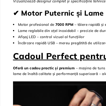
Vizualizează designul complet și specificațiile tehni
✔ Motor Puternic și Lame 
Motor profesional de
7000 RPM
– tăiere rapidă și 
Lame reglabile din oțel inoxidabil – precizie de du
Afișaj LED – control vizual al funcțiilor
Încărcare rapidă USB – mereu pregătită de utilizar
Cadoul Perfect pentr
Oferă un cadou practic și premium
– mașina de tuns
lame de înaltă calitate și performanță superioară – ale