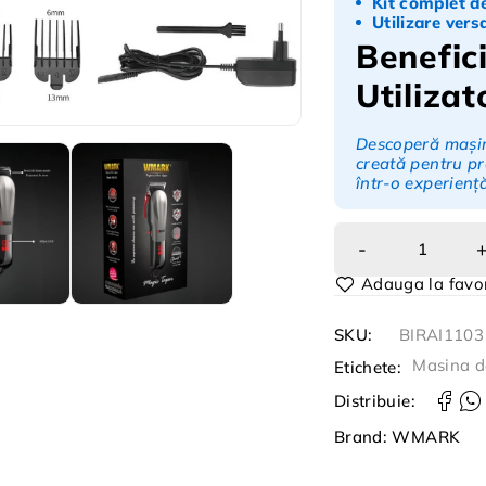
Kit complet de
Utilizare versa
Benefici
Utilizat
Descoperă mașin
creată pentru pr
într-o experien
SKU:
BIRAI1103
Masina d
Etichete:
Distribuie:
Brand:
WMARK