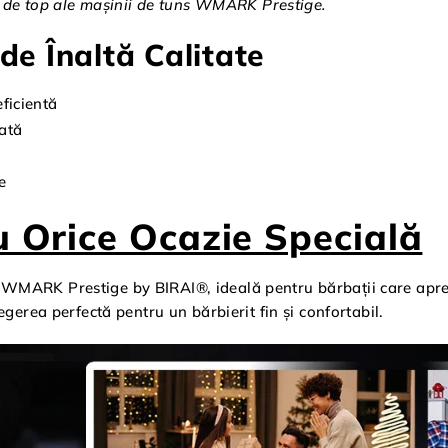
ce de top ale mașinii de tuns WMARK Prestige.
de Înaltă Calitate
eficientă
rată
e
u Orice Ocazie Specială
 WMARK Prestige by BIRAI®, ideală pentru bărbații care apr
gerea perfectă pentru un bărbierit fin și confortabil.