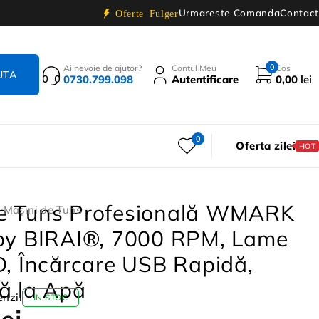
Urmareste Comanda
Contact
Oferte Fulger
0
Ai nevoie de ajutor?
Contul Meu
Cos
0730.799.098
Autentificare
0,00
lei
0
Oferta zilei
HOT
e Tuns Profesională WMARK
,
Mașini de Tuns
 by BIRAI®, 7000 RPM, Lame
D, Încărcare USB Rapidă,
ă la Apă
enzii
IN STOC