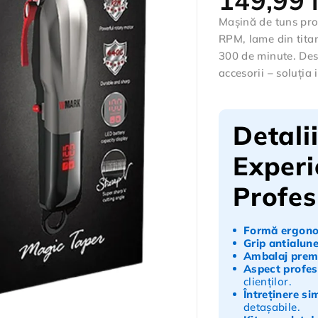
149,99
Mașină de tuns pr
RPM, lame din titan
300 de minute. Des
accesorii – soluția 
Detali
Experi
Profes
Formă ergon
Grip antialun
Ambalaj pre
Aspect profesi
clienților.
Întreținere si
detașabile.