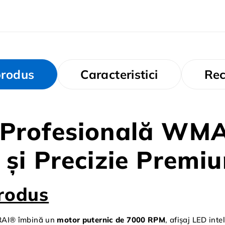
produs
Caracteristici
Rec
 Profesională WMA
 și Precizie Premi
rodus
RAI® îmbină un
motor puternic de 7000 RPM
, afișaj LED inte