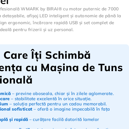
lei
ofesională WMARK by BIRAI® cu motor puternic de 7000
 detașabile, afișaj LED inteligent și autonomie de până la
ign ergonomic, încărcare rapidă USB și set complet de
ideală pentru frizerii și uz personal.
i Care Îți Schimbă
ența cu Mașina de Tuns
ională
omică
– previne oboseala, chiar și în zilele aglomerate.
ecare
– stabilitate excelentă în orice situație.
mium
– soluția perfectă pentru un cadou memorabil.
onal sofisticat
– oferă o imagine impecabilă în fața
mplă și rapidă
– curățare facilă datorită lamelor