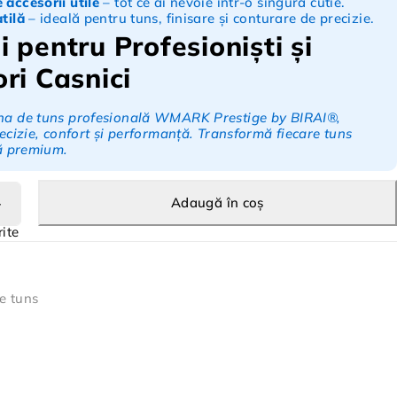
 accesorii utile
– tot ce ai nevoie într-o singură cutie.
tilă
– ideală pentru tuns, finisare și conturare de precizie.
i pentru Profesioniști și
ori Casnici
a de tuns profesională WMARK Prestige by BIRAI®,
ecizie, confort și performanță. Transformă fiecare tuns
ță premium.
Adaugă în coș
e tuns