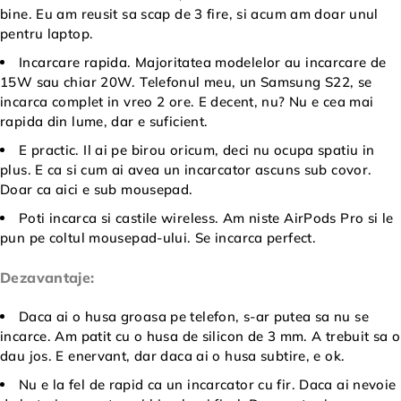
bine. Eu am reusit sa scap de 3 fire, si acum am doar unul
pentru laptop.
Incarcare rapida. Majoritatea modelelor au incarcare de
15W sau chiar 20W. Telefonul meu, un Samsung S22, se
incarca complet in vreo 2 ore. E decent, nu? Nu e cea mai
rapida din lume, dar e suficient.
E practic. Il ai pe birou oricum, deci nu ocupa spatiu in
plus. E ca si cum ai avea un incarcator ascuns sub covor.
Doar ca aici e sub mousepad.
Poti incarca si castile wireless. Am niste AirPods Pro si le
pun pe coltul mousepad-ului. Se incarca perfect.
Dezavantaje:
Daca ai o husa groasa pe telefon, s-ar putea sa nu se
incarce. Am patit cu o husa de silicon de 3 mm. A trebuit sa o
dau jos. E enervant, dar daca ai o husa subtire, e ok.
Nu e la fel de rapid ca un incarcator cu fir. Daca ai nevoie