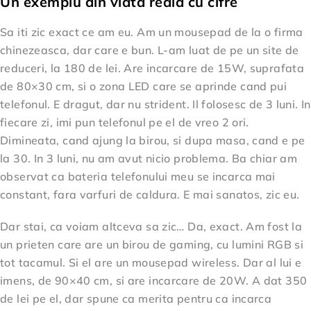
Un exemplu din viata reala cu cifre
Sa iti zic exact ce am eu. Am un mousepad de la o firma
chinezeasca, dar care e bun. L-am luat de pe un site de
reduceri, la 180 de lei. Are incarcare de 15W, suprafata
de 80×30 cm, si o zona LED care se aprinde cand pui
telefonul. E dragut, dar nu strident. Il folosesc de 3 luni. In
fiecare zi, imi pun telefonul pe el de vreo 2 ori.
Dimineata, cand ajung la birou, si dupa masa, cand e pe
la 30. In 3 luni, nu am avut nicio problema. Ba chiar am
observat ca bateria telefonului meu se incarca mai
constant, fara varfuri de caldura. E mai sanatos, zic eu.
Dar stai, ca voiam altceva sa zic… Da, exact. Am fost la
un prieten care are un birou de gaming, cu lumini RGB si
tot tacamul. Si el are un mousepad wireless. Dar al lui e
imens, de 90×40 cm, si are incarcare de 20W. A dat 350
de lei pe el, dar spune ca merita pentru ca incarca