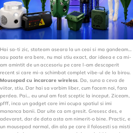
Hai sa-ti zic, stateam aseara la un ceai si ma gandeam…
sau poate era bere, nu mai stiu exact, dar ideea e ca mi-
am amintit de un accesoriu pe care l-am descoperit
recent si care mi-a schimbat complet vibe-ul de la birou.
Mousepad cu incarcare wireless
. Da, suna a ceva de
viitor, stiu. Dar hai sa vorbim liber, cum facem noi, fara
perdea. Pai… eu unul am fost sceptic la inceput. Ziceam,
pfff, inca un gadget care imi ocupa spatiul si imi
mananca banii. Dar uite ca am gresit. Gresesc des, e
adevarat, dar de data asta am nimerit-o bine. Practic, e
un mousepad normal, din ala pe care il folosesti sa misti