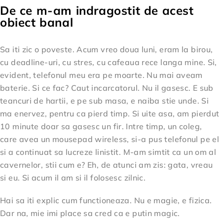
De ce m-am indragostit de acest
obiect banal
Sa iti zic o poveste. Acum vreo doua luni, eram la birou,
cu deadline-uri, cu stres, cu cafeaua rece langa mine. Si,
evident, telefonul meu era pe moarte. Nu mai aveam
baterie. Si ce fac? Caut incarcatorul. Nu il gasesc. E sub
teancuri de hartii, e pe sub masa, e naiba stie unde. Si
ma enervez, pentru ca pierd timp. Si uite asa, am pierdut
10 minute doar sa gasesc un fir. Intre timp, un coleg,
care avea un mousepad wireless, si-a pus telefonul pe el
si a continuat sa lucreze linistit. M-am simtit ca un om al
cavernelor, stii cum e? Eh, de atunci am zis: gata, vreau
si eu. Si acum il am si il folosesc zilnic.
Hai sa iti explic cum functioneaza. Nu e magie, e fizica.
Dar na, mie imi place sa cred ca e putin magic.