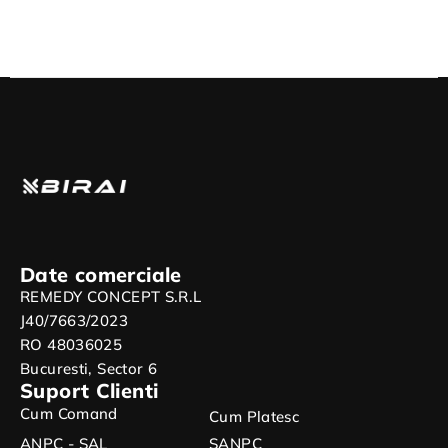
Externă, Protecție
Bluetooth, IP67, Android &
Polaritate, Kit Vulcanizare,
iOS, Negru
Mănuși Auto Incluse
Date comerciale
REMEDY CONCEPT S.R.L
J40/7663/2023
RO 48036025
Bucuresti, Sector 6
Suport Clienti
Cum Comand
Cum Platesc
ANPC - SAL
SANPC