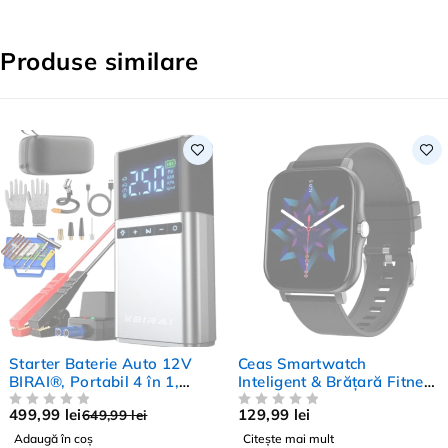
Produse similare
-23%
STOC EPUIZAT
Starter Baterie Auto 12V
Ceas Smartwatch
BIRAI®, Portabil 4 în 1,
Inteligent & Brățară Fitness
12000 mAh, Jump Starter
BIRAI® – Display 1.69"
499,99
lei
129,99
lei
649,99
lei
1500A, Compresor Auto,
EVALUAT LA
DIN 5
TFT, Apeluri & Notificări,
EVALUAT LA
DIN 5
Lanternă LED, Baterie
Monitorizare Sănătate,
Adaugă în coș
Citește mai mult