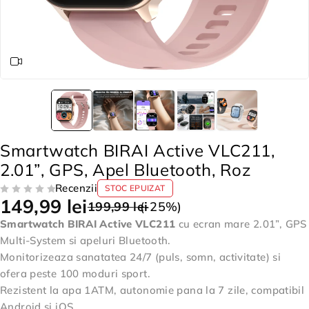
Smartwatch BIRAI Active VLC211,
2.01”, GPS, Apel Bluetooth, Roz
Recenzii
STOC EPUIZAT
149,99
lei
EVALUAT LA
DIN 5
199,99
lei
(-
25
%)
Smartwatch BIRAI Active VLC211
cu ecran mare 2.01”, GPS
Multi-System si apeluri Bluetooth.
Monitorizeaza sanatatea 24/7 (puls, somn, activitate) si
ofera peste 100 moduri sport.
Rezistent la apa 1ATM, autonomie pana la 7 zile, compatibil
Android si iOS.