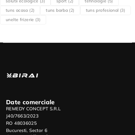
solutii ecologice
(3)
sport
(2)
tehnologie
(5)
tuns acasa
(2)
tuns barba
(2)
tuns profesional
(3)
unelte frizerie
(3)
Date comerciale
REMEDY CONCEPT S.R.L
J40/7663/2023
RO 48036025
Bucuresti, Sector 6