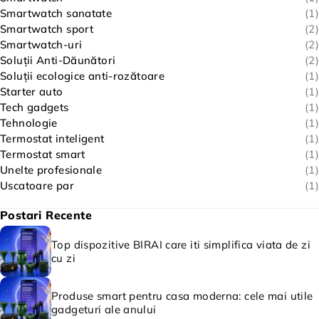
Smartwatch sanatate
(1)
Smartwatch sport
(2)
Smartwatch-uri
(2)
Soluții Anti-Dăunători
(2)
Soluții ecologice anti-rozătoare
(1)
Starter auto
(1)
Tech gadgets
(1)
Tehnologie
(1)
Termostat inteligent
(1)
Termostat smart
(1)
Unelte profesionale
(1)
Uscatoare par
(1)
Postari Recente
Top dispozitive BIRAI care iti simplifica viata de zi
cu zi
Produse smart pentru casa moderna: cele mai utile
gadgeturi ale anului