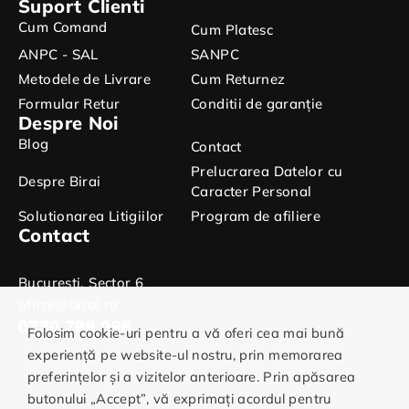
Suport Clienti
Cum Comand
Cum Platesc
ANPC - SAL
SANPC
Metodele de Livrare
Cum Returnez
Formular Retur
Conditii de garanție
Despre Noi
Blog
Contact
Prelucrarea Datelor cu
Despre Birai
Caracter Personal
Solutionarea Litigiilor
Program de afiliere
Contact
Bucuresti, Sector 6
office@birai.ro
0730.799.098
Folosim cookie-uri pentru a vă oferi cea mai bună
experiență pe website-ul nostru, prin memorarea
preferințelor și a vizitelor anterioare. Prin apăsarea
butonului „Accept”, vă exprimați acordul pentru