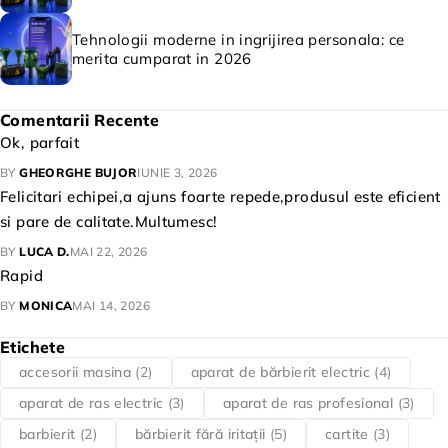
Tehnologii moderne in ingrijirea personala: ce
merita cumparat in 2026
Comentarii Recente
Ok, parfait
BY
GHEORGHE BUJOR
IUNIE 3, 2026
Felicitari echipei,a ajuns foarte repede,produsul este eficient
si pare de calitate.Multumesc!
BY
LUCA D.
MAI 22, 2026
Rapid
BY
MONICA
MAI 14, 2026
Etichete
accesorii masina
(2)
aparat de bărbierit electric
(4)
aparat de ras electric
(3)
aparat de ras profesional
(3)
barbierit
(2)
bărbierit fără iritații
(5)
cartite
(3)