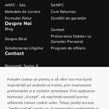
ANPC - SAL
SANPC
Metodele de Livrare
Cum Returnez
Formular Retur
Conditii de garanție
Despre Noi
Blog
Contact
Prelucrarea Datelor cu
Despre Birai
Caracter Personal
Solutionarea Litigiilor
Program de afiliere
Contact
Bucuresti, Sector 6
office@birai.ro
0730.799.098
Folosim cookie-uri pentru a vă oferi cea mai bună
experiență pe website-ul nostru, prin memorarea
preferințelor și a vizitelor anterioare. Prin apăsarea
butonului „Accept”, vă exprimați acordul pentru
utilizarea tuturor cookie-urilor. Totuși, puteți accesa
„Setări cookie” pentru a vă personaliza preferințele și