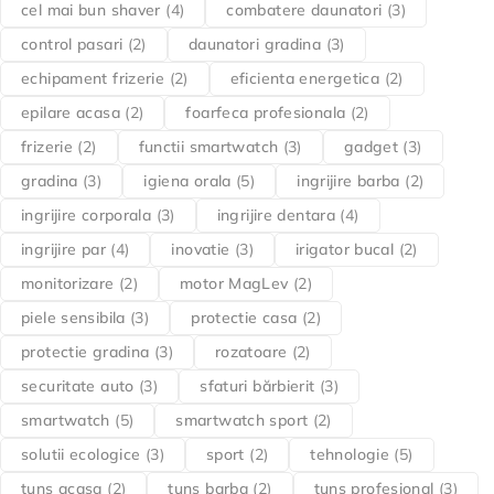
cel mai bun shaver
(4)
combatere daunatori
(3)
control pasari
(2)
daunatori gradina
(3)
echipament frizerie
(2)
eficienta energetica
(2)
epilare acasa
(2)
foarfeca profesionala
(2)
frizerie
(2)
functii smartwatch
(3)
gadget
(3)
gradina
(3)
igiena orala
(5)
ingrijire barba
(2)
ingrijire corporala
(3)
ingrijire dentara
(4)
ingrijire par
(4)
inovatie
(3)
irigator bucal
(2)
monitorizare
(2)
motor MagLev
(2)
piele sensibila
(3)
protectie casa
(2)
protectie gradina
(3)
rozatoare
(2)
securitate auto
(3)
sfaturi bărbierit
(3)
smartwatch
(5)
smartwatch sport
(2)
solutii ecologice
(3)
sport
(2)
tehnologie
(5)
tuns acasa
(2)
tuns barba
(2)
tuns profesional
(3)