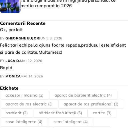
Tehnologii moderne in ingrijirea personala: ce
merita cumparat in 2026
Comentarii Recente
Ok, parfait
BY
GHEORGHE BUJOR
IUNIE 3, 2026
Felicitari echipei,a ajuns foarte repede,produsul este eficient
si pare de calitate.Multumesc!
BY
LUCA D.
MAI 22, 2026
Rapid
BY
MONICA
MAI 14, 2026
Etichete
accesorii masina
(2)
aparat de bărbierit electric
(4)
aparat de ras electric
(3)
aparat de ras profesional
(3)
barbierit
(2)
bărbierit fără iritații
(5)
cartite
(3)
casa inteligenta
(4)
ceas inteligent
(4)