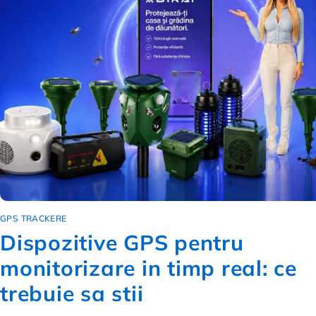
GPS TRACKERE
Dispozitive GPS pentru
monitorizare in timp real: ce
trebuie sa stii