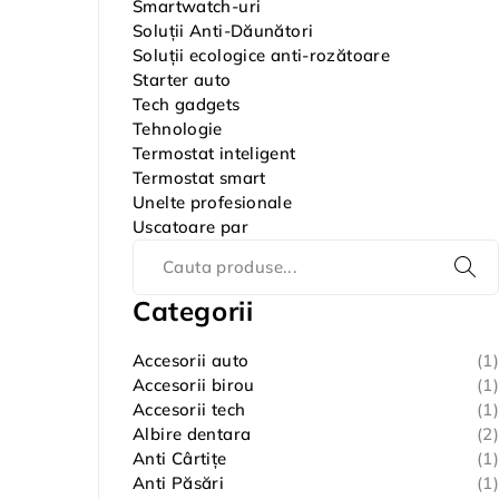
Smartwatch-uri
Soluții Anti-Dăunători
Soluții ecologice anti-rozătoare
Starter auto
Tech gadgets
Tehnologie
Termostat inteligent
Termostat smart
Unelte profesionale
Uscatoare par
Categorii
Accesorii auto
(1)
Accesorii birou
(1)
Accesorii tech
(1)
Albire dentara
(2)
Anti Cârtițe
(1)
Anti Păsări
(1)