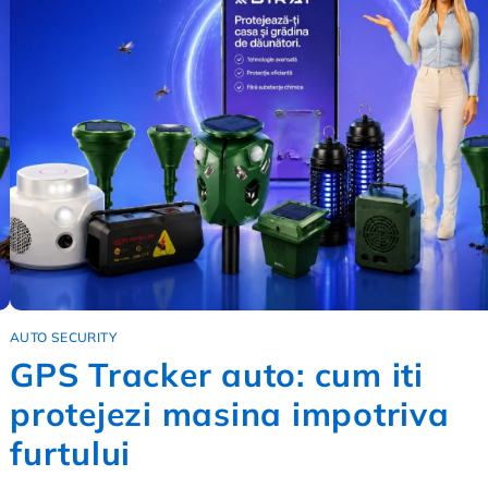
AUTO SECURITY
GPS Tracker auto: cum iti
protejezi masina impotriva
furtului