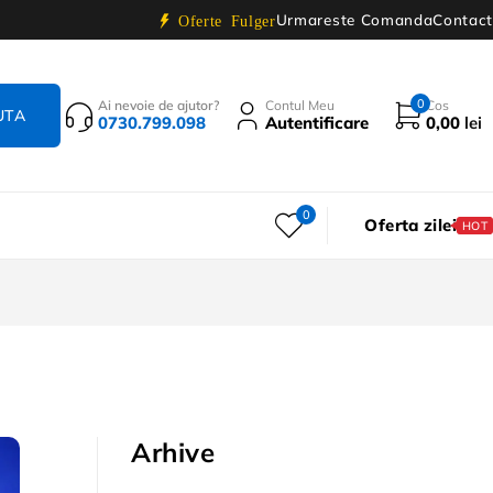
Urmareste Comanda
Contact
Oferte Fulger
0
Ai nevoie de ajutor?
Contul Meu
Cos
0730.799.098
Autentificare
0,00
lei
0
Oferta zilei
HOT
Arhive