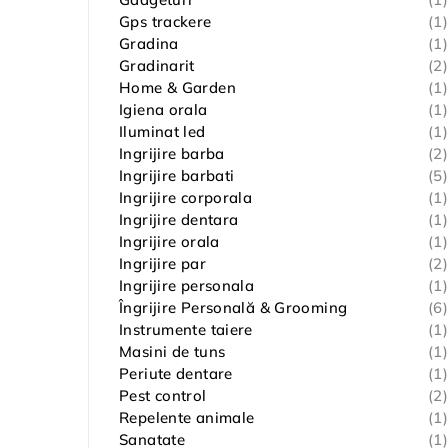
Gps trackere
(1)
Gradina
(1)
Gradinarit
(2)
Home & Garden
(1)
Igiena orala
(1)
Iluminat led
(1)
Ingrijire barba
(2)
Ingrijire barbati
(5)
Ingrijire corporala
(1)
Ingrijire dentara
(1)
Ingrijire orala
(1)
Ingrijire par
(2)
Ingrijire personala
(1)
Îngrijire Personală & Grooming
(6)
Instrumente taiere
(1)
Masini de tuns
(1)
Periute dentare
(1)
Pest control
(2)
Repelente animale
(1)
Sanatate
(1)