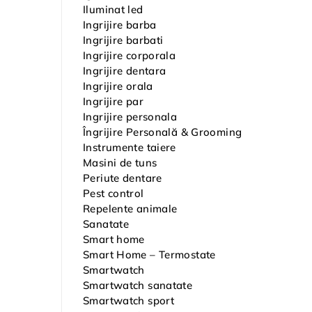
Iluminat led
Ingrijire barba
Ingrijire barbati
Ingrijire corporala
Ingrijire dentara
Ingrijire orala
Ingrijire par
Ingrijire personala
Îngrijire Personală & Grooming
Instrumente taiere
Masini de tuns
Periute dentare
Pest control
Repelente animale
Sanatate
Smart home
Smart Home – Termostate
Smartwatch
Smartwatch sanatate
Smartwatch sport