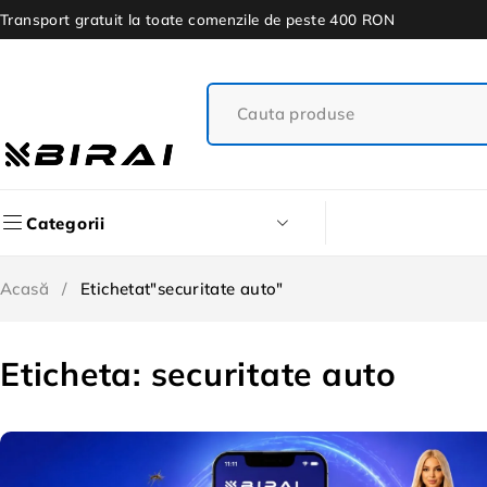
Transport gratuit la toate comenzile de peste 400 RON
Categorii
Acasă
/
Etichetat"securitate auto"
Eticheta: securitate auto