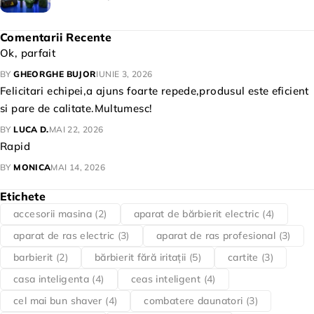
Comentarii Recente
Ok, parfait
BY
GHEORGHE BUJOR
IUNIE 3, 2026
Felicitari echipei,a ajuns foarte repede,produsul este eficient
si pare de calitate.Multumesc!
BY
LUCA D.
MAI 22, 2026
Rapid
BY
MONICA
MAI 14, 2026
Etichete
accesorii masina
(2)
aparat de bărbierit electric
(4)
aparat de ras electric
(3)
aparat de ras profesional
(3)
barbierit
(2)
bărbierit fără iritații
(5)
cartite
(3)
casa inteligenta
(4)
ceas inteligent
(4)
cel mai bun shaver
(4)
combatere daunatori
(3)