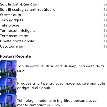
Soluții Anti-Dăunători
(2)
Soluții ecologice anti-rozătoare
(1)
Starter auto
(1)
Tech gadgets
(1)
Tehnologie
(1)
Termostat inteligent
(1)
Termostat smart
(1)
Unelte profesionale
(1)
Uscatoare par
(1)
Postari Recente
Top dispozitive BIRAI care iti simplifica viata de zi
cu zi
Produse smart pentru casa moderna: cele mai utile
gadgeturi ale anului
Tehnologii moderne in ingrijirea personala: ce
merita cumparat in 2026