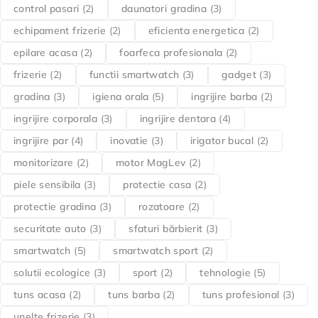
control pasari
(2)
daunatori gradina
(3)
echipament frizerie
(2)
eficienta energetica
(2)
epilare acasa
(2)
foarfeca profesionala
(2)
frizerie
(2)
functii smartwatch
(3)
gadget
(3)
gradina
(3)
igiena orala
(5)
ingrijire barba
(2)
ingrijire corporala
(3)
ingrijire dentara
(4)
ingrijire par
(4)
inovatie
(3)
irigator bucal
(2)
monitorizare
(2)
motor MagLev
(2)
piele sensibila
(3)
protectie casa
(2)
protectie gradina
(3)
rozatoare
(2)
securitate auto
(3)
sfaturi bărbierit
(3)
smartwatch
(5)
smartwatch sport
(2)
solutii ecologice
(3)
sport
(2)
tehnologie
(5)
tuns acasa
(2)
tuns barba
(2)
tuns profesional
(3)
unelte frizerie
(3)