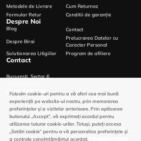
Metodele de Livrare
Cum Returnez
Formular Retur
Conditii de garanție
Despre Noi
Blog
Contact
Prelucrarea Datelor cu
Despre Birai
Caracter Personal
Solutionarea Litigiilor
Program de afiliere
Contact
Bucuresti, Sector 6
office@birai.ro
0730.799.098
Folosim cookie-uri pentru a vă oferi cea mai bună
experiență pe website-ul nostru, prin memorarea
preferințelor și a vizitelor anterioare. Prin apăsarea
butonului „Accept”, vă exprimați acordul pentru
utilizarea tuturor cookie-urilor. Totuși, puteți accesa
„Setări cookie” pentru a vă personaliza preferințele și
© Birai. Toate
a controla consimțământul acordat.