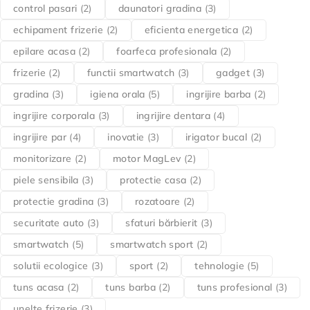
control pasari
(2)
daunatori gradina
(3)
echipament frizerie
(2)
eficienta energetica
(2)
epilare acasa
(2)
foarfeca profesionala
(2)
frizerie
(2)
functii smartwatch
(3)
gadget
(3)
gradina
(3)
igiena orala
(5)
ingrijire barba
(2)
ingrijire corporala
(3)
ingrijire dentara
(4)
ingrijire par
(4)
inovatie
(3)
irigator bucal
(2)
monitorizare
(2)
motor MagLev
(2)
piele sensibila
(3)
protectie casa
(2)
protectie gradina
(3)
rozatoare
(2)
securitate auto
(3)
sfaturi bărbierit
(3)
smartwatch
(5)
smartwatch sport
(2)
solutii ecologice
(3)
sport
(2)
tehnologie
(5)
tuns acasa
(2)
tuns barba
(2)
tuns profesional
(3)
unelte frizerie
(3)