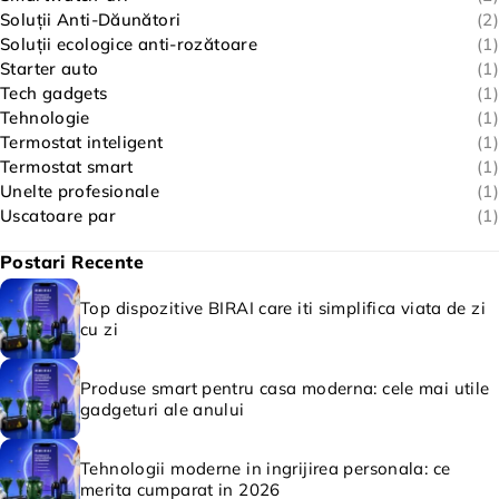
Soluții Anti-Dăunători
(2)
Soluții ecologice anti-rozătoare
(1)
Starter auto
(1)
Tech gadgets
(1)
Tehnologie
(1)
Termostat inteligent
(1)
Termostat smart
(1)
Unelte profesionale
(1)
Uscatoare par
(1)
Postari Recente
Top dispozitive BIRAI care iti simplifica viata de zi
cu zi
Produse smart pentru casa moderna: cele mai utile
gadgeturi ale anului
Tehnologii moderne in ingrijirea personala: ce
merita cumparat in 2026