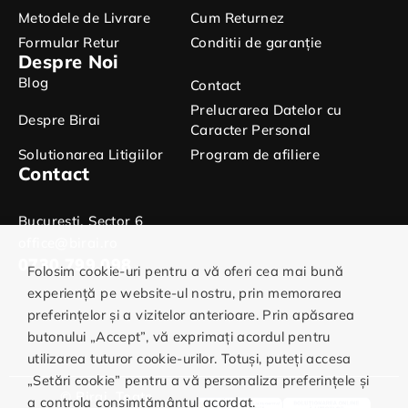
Metodele de Livrare
Cum Returnez
Formular Retur
Conditii de garanție
Despre Noi
Blog
Contact
Prelucrarea Datelor cu
Despre Birai
Caracter Personal
Solutionarea Litigiilor
Program de afiliere
Contact
Bucuresti, Sector 6
office@birai.ro
0730.799.098
Folosim cookie-uri pentru a vă oferi cea mai bună
experiență pe website-ul nostru, prin memorarea
preferințelor și a vizitelor anterioare. Prin apăsarea
butonului „Accept”, vă exprimați acordul pentru
utilizarea tuturor cookie-urilor. Totuși, puteți accesa
„Setări cookie” pentru a vă personaliza preferințele și
© Birai. Toate
a controla consimțământul acordat.