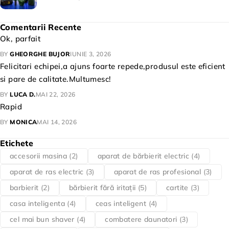
Comentarii Recente
Ok, parfait
BY
GHEORGHE BUJOR
IUNIE 3, 2026
Felicitari echipei,a ajuns foarte repede,produsul este eficient
si pare de calitate.Multumesc!
BY
LUCA D.
MAI 22, 2026
Rapid
BY
MONICA
MAI 14, 2026
Etichete
accesorii masina
(2)
aparat de bărbierit electric
(4)
aparat de ras electric
(3)
aparat de ras profesional
(3)
barbierit
(2)
bărbierit fără iritații
(5)
cartite
(3)
casa inteligenta
(4)
ceas inteligent
(4)
cel mai bun shaver
(4)
combatere daunatori
(3)